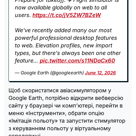
now available globally on web to all
users.
https://t.co/jV5ZW7BZeW
We've recently added many our most
powerful professional desktop features
to web. Elevation profiles, new import
types, but there's always been one other
feature…
pic.twitter.com/s11NDaCx60
— Google Earth (@googleearth)
June 12, 2026
Щоб скористатися авіасимулятором у
Google Earth, потрібно відкрити вебверсію
сайту у браузері чи комп’ютері, перейти в
меню «Інструменти», обрати опцію
«Імітація польоту» та запустити стимулятор
з керуванням польоту у віртуальному
середовищі.