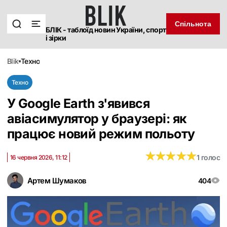
Спільнота
БЛІК - таблоїд новин України, спорт
і зірки
blik
техно
Техно
У Google Earth з'явився
авіасимулятор у браузері: як
працює новий режим польоту
★
★
★
★
★
★
★
★
★
★
1 голос
16 червня 2026, 11:12
Артем Шумаков
404