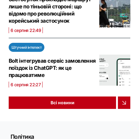
лише по тіньовій стороні: що
відомо про революційний
корейський застосунок
6 серпня 22:49
Штучний інтелект
Bolt інтегрував сервіс замовлення
поїздок із ChatGPT: як це
працюватиме
6 серпня 22:27
Всі новини
Політика