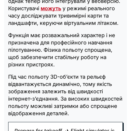
однак тепер його інтегрували у вебверсію.
Користувачі
можуть
у режимі реального
часу досліджувати тривимірні карти та
ландшафти, керуючи віртуальним літаком.
Функція має розважальний характер і не
призначена для професійного навчання
пілотуванню. Фізика польоту спрощена,
щоб забезпечити стабільну роботу на
різних пристроях.
Під час польоту 3D-об’єкти та рельєф
відвантажується динамічно, тому якість
зображення залежить від швидкості
інтернет-з’єднання. За високих швидкостей
польоту можливі затримки або спрощене
відображення деталей.
Prepare for takeoff. ✈️ Flight simulator is