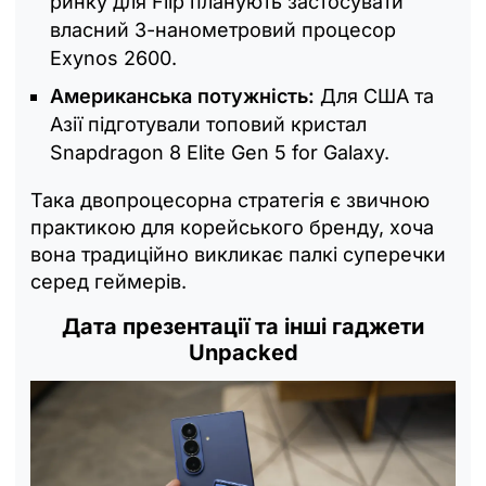
ринку для Flip планують застосувати
власний 3-нанометровий процесор
Exynos 2600.
Американська потужність:
Для США та
Азії підготували топовий кристал
Snapdragon 8 Elite Gen 5 for Galaxy.
Така двопроцесорна стратегія є звичною
практикою для корейського бренду, хоча
вона традиційно викликає палкі суперечки
серед геймерів.
Дата презентації та інші гаджети
Unpacked