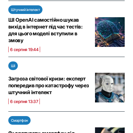
Штучний інтелект
ШІ OpenAI самостійно шукав
вихід в інтернет під час тестів:
для цього моделі вступили в
змову
6 серпня 19:44
ШІ
Загроза світової кризи: експерт
попередив про катастрофу через
штучний інтелект
6 серпня 13:37
Смартфон