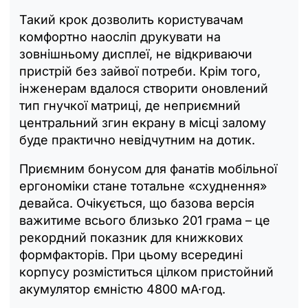
Такий крок дозволить користувачам
комфортно наосліп друкувати на
зовнішньому дисплеї, не відкриваючи
пристрій без зайвої потреби. Крім того,
інженерам вдалося створити оновлений
тип гнучкої матриці, де неприємний
центральний згин екрану в місці залому
буде практично невідчутним на дотик.
Приємним бонусом для фанатів мобільної
ергономіки стане тотальне «схуднення»
девайса. Очікується, що базова версія
важитиме всього близько 201 грама – це
рекордний показник для книжкових
формфакторів. При цьому всередині
корпусу розміститься цілком пристойний
акумулятор ємністю 4800 мА·год.