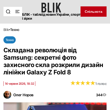
Спільнота
БЛІК - таблоїд новин України, спорт
і зірки
blik
техно
Техно
Складана революція від
Samsung: секретні фото
захисного скла розкрили дизайн
лінійки Galaxy Z Fold 8
★
★
★
★
★
★
★
★
★
★
1 голос
14 червня 2026, 18:32
Олег Норов
344