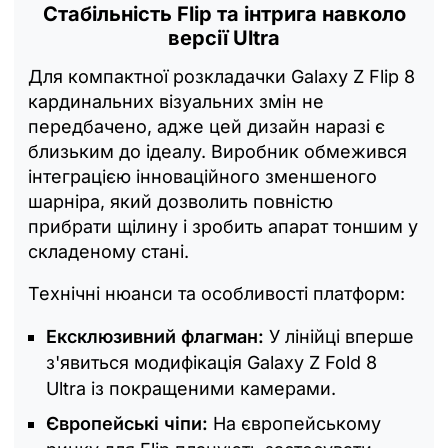
Стабільність Flip та інтрига навколо
версії Ultra
Для компактної розкладачки Galaxy Z Flip 8
кардинальних візуальних змін не
передбачено, адже цей дизайн наразі є
близьким до ідеалу. Виробник обмежився
інтеграцією інноваційного зменшеного
шарніра, який дозволить повністю
прибрати щілину і зробить апарат тоншим у
складеному стані.
Технічні нюанси та особливості платформ:
Ексклюзивний флагман:
У лінійці вперше
з'явиться модифікація Galaxy Z Fold 8
Ultra із покращеними камерами.
Європейські чіпи:
На європейському