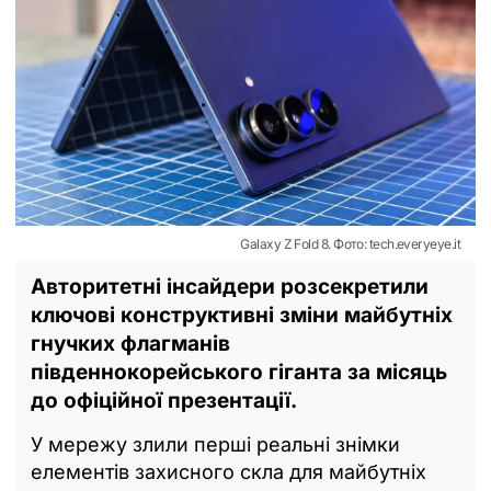
Galaxy Z Fold 8. Фото: tech.everyeye.it
Авторитетні інсайдери розсекретили
ключові конструктивні зміни майбутніх
гнучких флагманів
південнокорейського гіганта за місяць
до офіційної презентації.
У мережу злили перші реальні знімки
елементів захисного скла для майбутніх