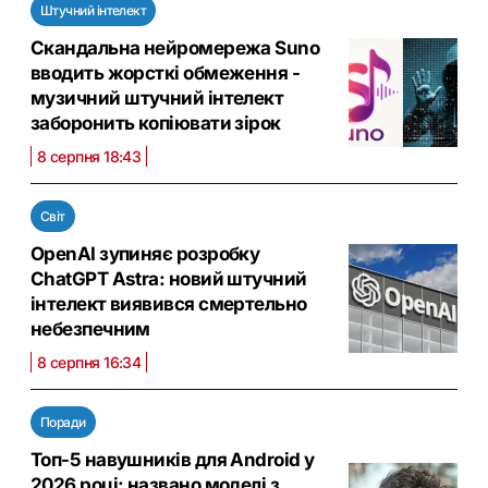
Штучний інтелект
Скандальна нейромережа Suno
вводить жорсткі обмеження -
музичний штучний інтелект
заборонить копіювати зірок
8 серпня 18:43
Світ
OpenAI зупиняє розробку
ChatGPT Astra: новий штучний
інтелект виявився смертельно
небезпечним
8 серпня 16:34
Поради
Топ-5 навушників для Android у
2026 році: названо моделі з