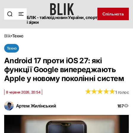
Спільнота
БЛІК - таблоїд новин України, спорт
і зірки
blik
техно
Техно
Android 17 проти iOS 27: які
функції Google випереджають
Apple у новому поколінні систем
★
★
★
★
★
★
★
★
★
★
1 голос
8 червня 2026, 20:54
Артем Жилінський
167