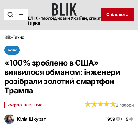
Спільнота
БЛІК - таблоїд новин України, спорт
і зірки
blik
техно
Техно
«100% зроблено в США»
виявилося обманом: інженери
розібрали золотий смартфон
Трампа
★
★
★
★
★
★
★
★
★
★
2 голоси
12 червня 2026, 21:48
Юлія Шкурат
1959
5