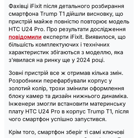
Фахівці iFixit після детального розбирання
смартфона Trump T1 дійшли висновку, що
пристрій майже повністю повторює модель
HTC U24 Pro. Про результати дослідження
повідомили
експерти iFixit. Виявилося, що
більшість комплектуючих і технічних
характеристик збігаються з моделлю, яка
з'явилася на ринку ще у 2024 році.
Зовні пристрій все ж отримав кілька змін.
Розробники перефарбували корпус у
золотий колір, трохи змінили оформлення
блоку камер та дизайн нижнього динаміка.
Інженери змогли встановити материнську
плату HTC U24 Pro в корпус Trump T1, після
чого смартфон успішно запустився.
Крім того, смартфон зберіг ті самі ключові