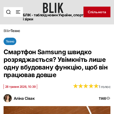
Спільнота
БЛІК - таблоїд новин України, спорт
і зірки
blik
техно
Техно
Смартфон Samsung швидко
розряджається? Увімкніть лише
одну вбудовану функцію, щоб він
працював довше
★
★
★
★
★
★
★
★
★
★
1 голос
28 травня 2026, 10:39
Аліна Сівак
1146