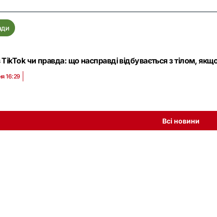
ади
з TikTok чи правда: що насправді відбувається з тілом, якщ
ня 16:29
Всі новини