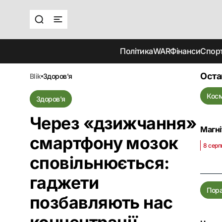
Політика
WAR
Фінанси
Спор
Оста
blik
здоров'я
Кос
Здоров'я
Через «дзижчання»
Магні
смартфону мозок
8 серп
сповільнюється:
гаджети
Пор
позбавляють нас