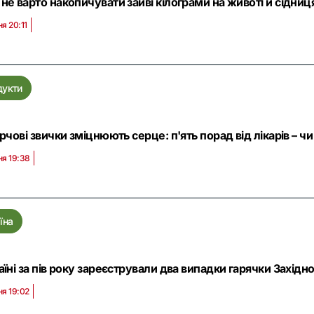
не варто накопичувати зайві кілограми на животі й сідниц
ня 20:11
дукти
арчові звички зміцнюють серце: п'ять порад від лікарів –
ня 19:38
їна
аїні за пів року зареєстрували два випадки гарячки Західно
ня 19:02