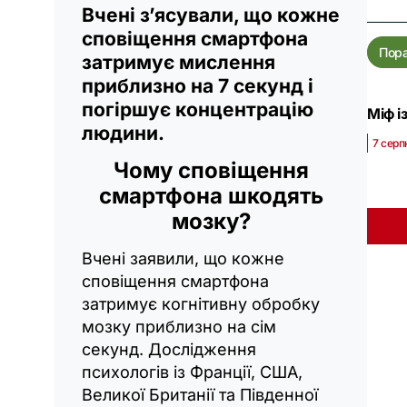
Вчені з’ясували, що кожне
сповіщення смартфона
Пор
затримує мислення
приблизно на 7 секунд і
погіршує концентрацію
Міф і
людини.
7 серп
Чому сповіщення
смартфона шкодять
мозку?
Вчені заявили, що кожне
сповіщення смартфона
затримує когнітивну обробку
мозку приблизно на сім
секунд. Дослідження
психологів із Франції, США,
Великої Британії та Південної