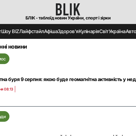
БЛІК - таблоїд новин України, спорт і зірки
т
Шоу BIZ
Лайфстайл
Афіша
Здоров'я
Кулінарія
Світ
Україна
Авт
нні новини
мос
тна буря 9 серпня: якою буде геомагнітна активність у нед
ня 08:13
ади