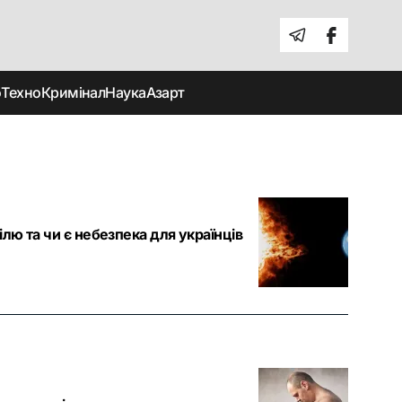
о
Техно
Кримінал
Наука
Азарт
ілю та чи є небезпека для українців