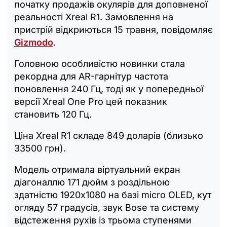
початку продажів окулярів для доповненої
реальності Xreal R1. Замовлення на
пристрій відкриються 15 травня, повідомляє
Gizmodo
.
Головною особливістю новинки стала
рекордна для AR-гарнітур частота
поновлення 240 Гц, тоді як у попередньої
версії Xreal One Pro цей показник
становить 120 Гц.
Ціна Xreal R1 складе 849 доларів (близько
33500 грн).
Модель отримала віртуальний екран
діагоналлю 171 дюйм з роздільною
здатністю 1920х1080 на базі micro OLED, кут
огляду 57 градусів, звук Bose та систему
відстеження рухів із трьома ступенями