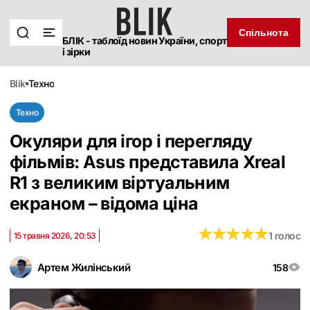
Спільнота
БЛІК - таблоїд новин України, спорт
і зірки
blik
техно
Техно
Окуляри для ігор і перегляду
фільмів: Asus представила Xreal
R1 з великим віртуальним
екраном – відома ціна
★
★
★
★
★
★
★
★
★
★
1 голос
15 травня 2026, 20:53
Артем Жилінський
158