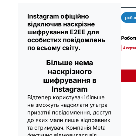
Instagram офіційно
робо
відключив наскрізне
шифрування E2EE для
Робот
особистих повідомлень
по всьому світу.
4 серпн
Більше нема
наскрізного
шифрування в
Instagram
Відтепер користувачі більше
не зможуть надсилати ультра
приватні повідомлення, доступ
до яких мали лише відправник
та отримувач. Компанія Meta
фактично відмовилася від