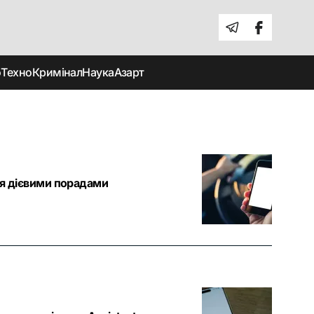
о
Техно
Кримінал
Наука
Азарт
ся дієвими порадами