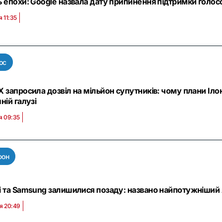
 епохи: Google назвала дату припинення підтримки голосо
я 11:35
ос
X запросила дозвіл на мільйон супутників: чому плани Іл
ній галузі
я 09:35
фон
i та Samsung залишилися позаду: названо найпотужніший 
я 20:49