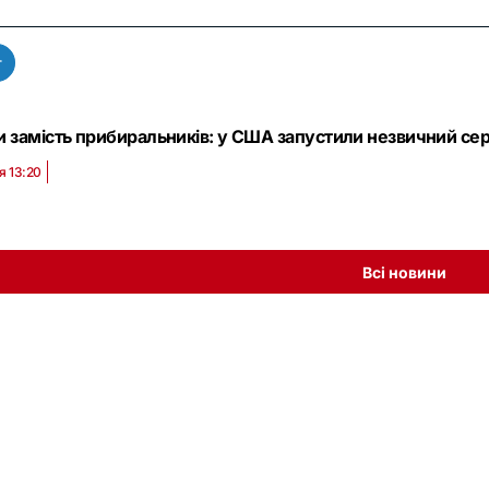
т
и замість прибиральників: у США запустили незвичний сер
я 13:20
Всі новини