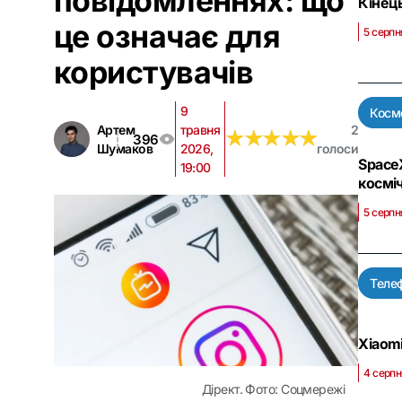
повідомленнях: що
Кінець
це означає для
5 серпн
користувачів
9
Косм
Артем
травня
2
★
★
★
★
★
★
★
★
★
★
396
Шумаков
2026,
голоси
Space
19:00
косміч
5 серпн
Теле
Xiaom
4 серпн
Дірект. Фото: Соцмережі