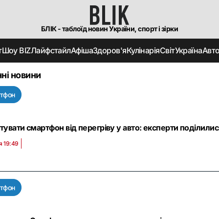
БЛІК - таблоїд новин України, спорт і зірки
т
Шоу BIZ
Лайфстайл
Афіша
Здоров'я
Кулінарія
Світ
Україна
Авт
ні новини
тфон
ятувати смартфон від перегріву у авто: експерти поділили
я 19:49
тфон