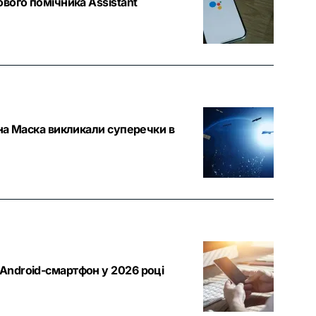
вого помічника Assistant
она Маска викликали суперечки в
Android-смартфон у 2026 році