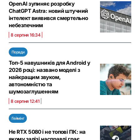
OpenAI зупиняє розробку
ChatGPT Astra: новий штучний
інтелект виявився смертельно
небезпечним
8 серпня 16:34
Поради
Топ-5 навушників для Android у
2026 році: названо моделі з
найкращим звуком,
автономністю та
шумозаглушенням
8 серпня 12:41
Геймінг
Не RTX 5080 і не топові ПК: на
якому залізі насправді грає