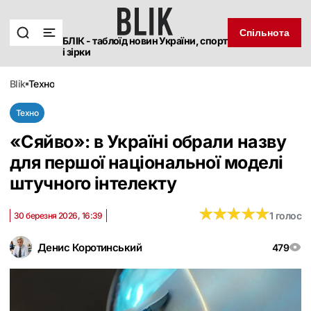
Спільнота
БЛІК - таблоїд новин України, спорт
і зірки
blik
техно
Техно
«Сяйво»: в Україні обрали назву
для першої національної моделі
штучного інтелекту
★
★
★
★
★
★
★
★
★
★
1 голос
30 березня 2026, 16:39
Денис Коротинський
479