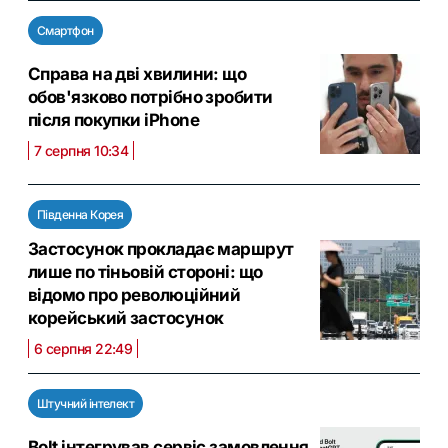
Смартфон
Справа на дві хвилини: що
обов'язково потрібно зробити
після покупки iPhone
7 серпня 10:34
Південна Корея
Застосунок прокладає маршрут
лише по тіньовій стороні: що
відомо про революційний
корейський застосунок
6 серпня 22:49
Штучний інтелект
Bolt інтегрував сервіс замовлення