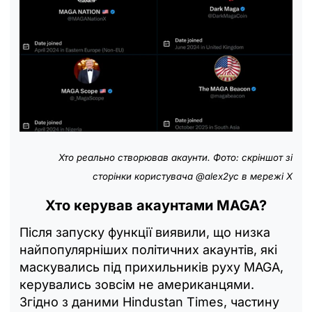
Хто реально створював акаунти. Фото: скріншот зі
сторінки користувача
@alex2yc
в мережі X
Хто керував акаунтами MAGA?
Після запуску функції виявили, що низка
найпопулярніших політичних акаунтів, які
маскувались під прихильників руху MAGA,
керувались зовсім не американцями.
Згідно з даними Hindustan Times, частину