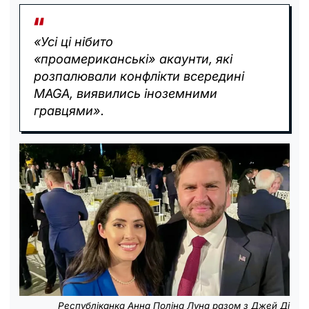
«Усі ці нібито
«проамериканські» акаунти, які
розпалювали конфлікти всередині
MAGA, виявились іноземними
гравцями».
Республіканка Анна Поліна Луна разом з Джей Ді