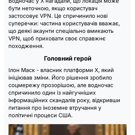
Водночас у X нагадали, що локація може
бути неточною, якщо користувач
застосовує VPN. Це спричинило нові
суперечки: частина користувачів вважає,
що деякі акаунти спеціально вмикають
VPN, щоб приховати своє справжнє
походження.
Головний герой
Ілон Маск - власник платформи X, який
ініціював зміни. Його рішення зробило
соцмережу прозорішою, але водночас
спричинило один із найгучніших
інформаційних скандалів року, відкривши
питання про іноземне втручання у
політичні процеси США.