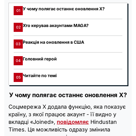
У чому полягає останнє оновлення X?
01
Хто керував акаунтами MAGA?
02
Реакція на оновлення в США
03
Головний герой
04
Читайте по темі
05
У чому полягає останнє оновлення X?
Соцмережа X додала функцію, яка показує
країну, з якої працює акаунт - її видно у
вкладці «Joined»,
повідомляє
Hindustan
Times. Ця можливість одразу змінила