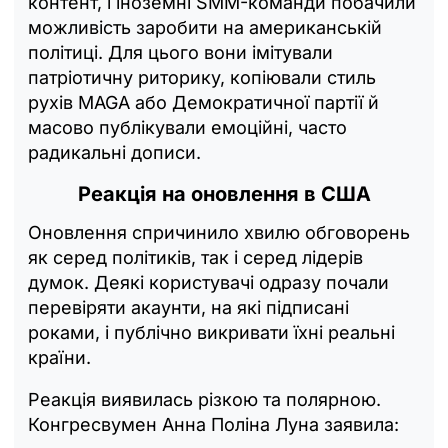
контент, і іноземні SMM-команди побачили
можливість заробити на американській
політиці. Для цього вони імітували
патріотичну риторику, копіювали стиль
рухів MAGA або Демократичної партії й
масово публікували емоційні, часто
радикальні дописи.
Реакція на оновлення в США
Оновлення спричинило хвилю обговорень
як серед політиків, так і серед лідерів
думок. Деякі користувачі одразу почали
перевіряти акаунти, на які підписані
роками, і публічно викривати їхні реальні
країни.
Реакція виявилась різкою та полярною.
Конгресвумен Анна Поліна Луна заявила: