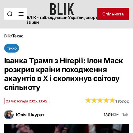
Спільнота
БЛІК - таблоїд новин України, спорт
і зірки
blik
техно
Техно
Іванка Трамп з Нігерії: Ілон Маск
розкрив країни походження
акаунтів в X і сколихнув світову
спільноту
★
★
★
★
★
★
★
★
★
★
1 голос
23 листопада 2025, 13:42
Юлія Шкурат
1301
1