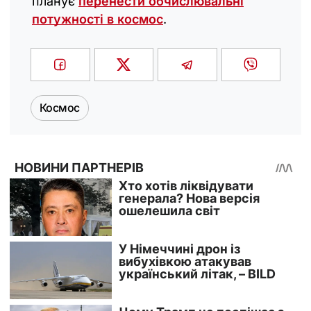
планує
перенести обчислювальні
потужності в космос
.
Космос