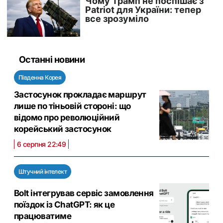
Останні новини
Південна Корея
Застосунок прокладає маршрут
лише по тіньовій стороні: що
відомо про революційний
корейський застосунок
6 серпня 22:49
Штучний інтелект
Bolt інтегрував сервіс замовлення
поїздок із ChatGPT: як це
працюватиме