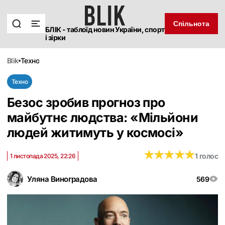
Спільнота
БЛІК - таблоїд новин України, спорт
і зірки
blik
техно
Техно
Безос зробив прогноз про
майбутнє людства: «‎Мільйони
людей житимуть у космосі»
★
★
★
★
★
★
★
★
★
★
1 голос
1 листопада 2025, 22:26
Уляна Виноградова
569