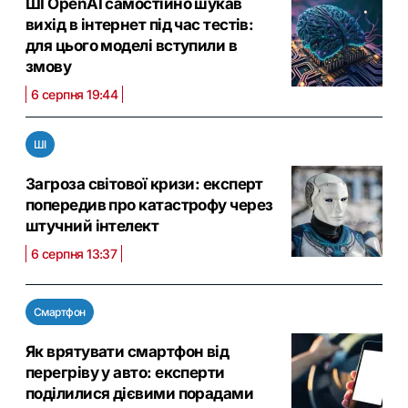
ШІ OpenAI самостійно шукав
вихід в інтернет під час тестів:
для цього моделі вступили в
змову
6 серпня 19:44
ШІ
Загроза світової кризи: експерт
попередив про катастрофу через
штучний інтелект
6 серпня 13:37
Смартфон
Як врятувати смартфон від
перегріву у авто: експерти
поділилися дієвими порадами