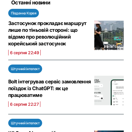
Останні новини
Південна Корея
Застосунок прокладає маршрут
лише по тіньовій стороні: що
відомо про революційний
корейський застосунок
6 серпня 22:49
Штучний інтелект
Bolt інтегрував сервіс замовлення
поїздок із ChatGPT: як це
працюватиме
6 серпня 22:27
Штучний інтелект