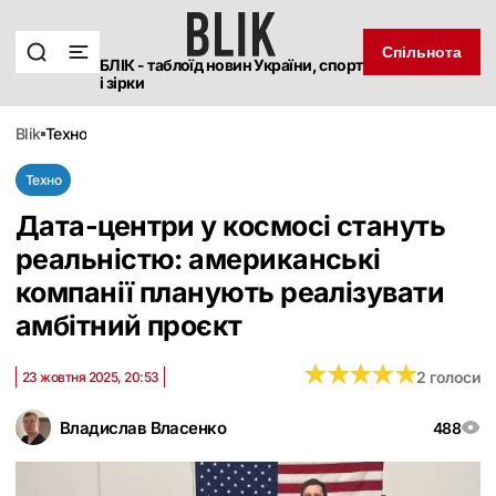
Спільнота
БЛІК - таблоїд новин України, спорт
і зірки
blik
техно
Техно
Дата-центри у космосі стануть
реальністю: американські
компанії планують реалізувати
амбітний проєкт
★
★
★
★
★
★
★
★
★
★
2 голоси
23 жовтня 2025, 20:53
Владислав Власенко
488