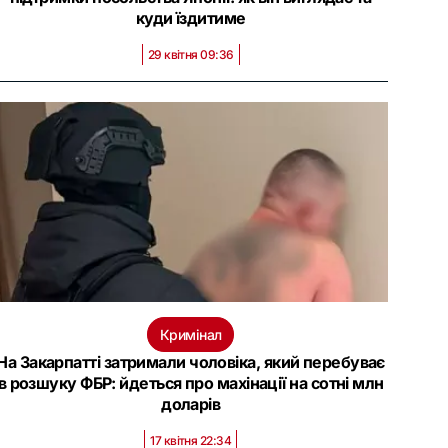
куди їздитиме
29 квітня 09:36
Кримінал
На Закарпатті затримали чоловіка, який перебуває
в розшуку ФБР: йдеться про махінації на сотні млн
доларів
17 квітня 22:34