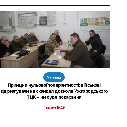
Україна
Принцип нульової толерантності: військові
відреагували на скандал довкола Ужгородського
ТЦК – чи буде покарання
4 квітня 19:29