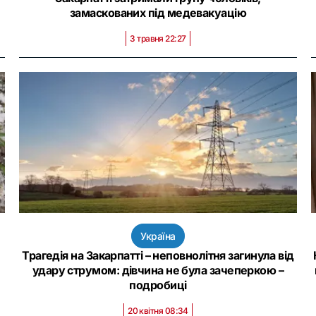
замаскованих під медевакуацію
3 травня 22:27
Україна
Трагедія на Закарпатті – неповнолітня загинула від
удару струмом: дівчина не була зачеперкою –
подробиці
20 квітня 08:34