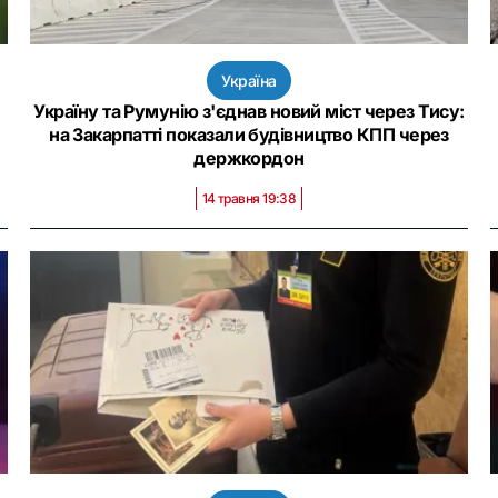
Україна
Україну та Румунію з'єднав новий міст через Тису:
на Закарпатті показали будівництво КПП через
держкордон
14 травня 19:38