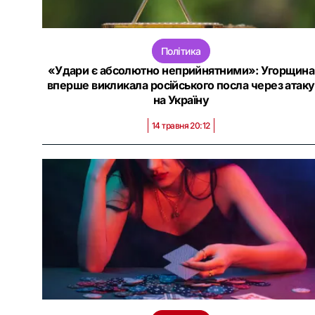
Політика
«Удари є абсолютно неприйнятними»: Угорщина
вперше викликала російського посла через атаку
на Україну
14 травня 20:12