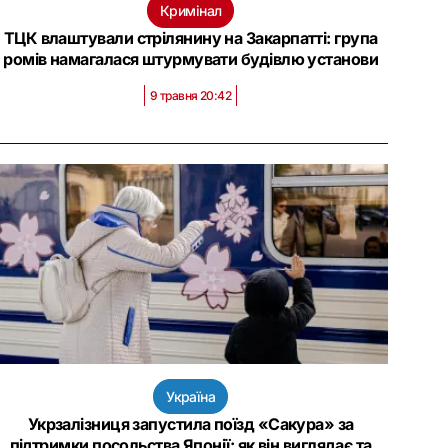
Кримінал
ТЦК влаштували стрілянину на Закарпатті: група
ромів намагалася штурмувати будівлю установи
9 травня 20:42
Україна
Укрзалізниця запустила поїзд «Сакура» за
підтримки посольства Японії: як він виглядає та