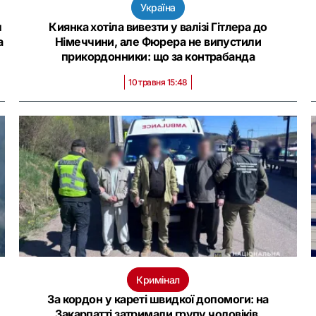
Україна
ч
Киянка хотіла вивезти у валізі Гітлера до
а
Німеччини, але Фюрера не випустили
прикордонники: що за контрабанда
10 травня 15:48
Кримінал
За кордон у кареті швидкої допомоги: на
Закарпатті затримали групу чоловіків,