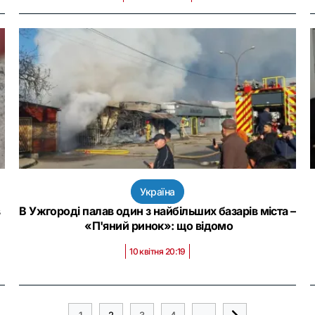
Україна
в
В Ужгороді палав один з найбільших базарів міста –
«П'яний ринок»: що відомо
10 квітня 20:19
1
2
3
4
...