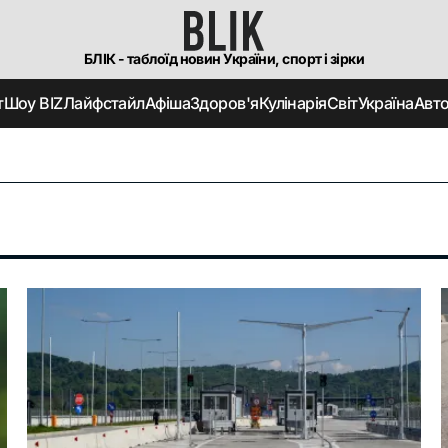
БЛІК - таблоїд новин України, спорт і зірки
т
Шоу BIZ
Лайфстайл
Афіша
Здоров'я
Кулінарія
Світ
Україна
Авт