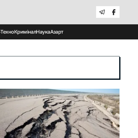
о
Техно
Кримінал
Наука
Азарт