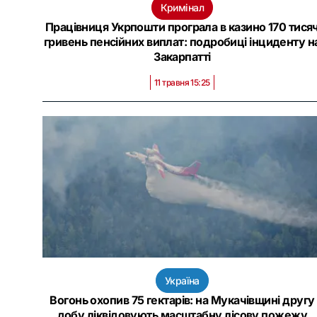
Кримінал
Працівниця Укрпошти програла в казино 170 тися
гривень пенсійних виплат: подробиці інциденту н
Закарпатті
11 травня 15:25
Україна
Вогонь охопив 75 гектарів: на Мукачівщині другу
добу ліквідовують масштабну лісову пожежу