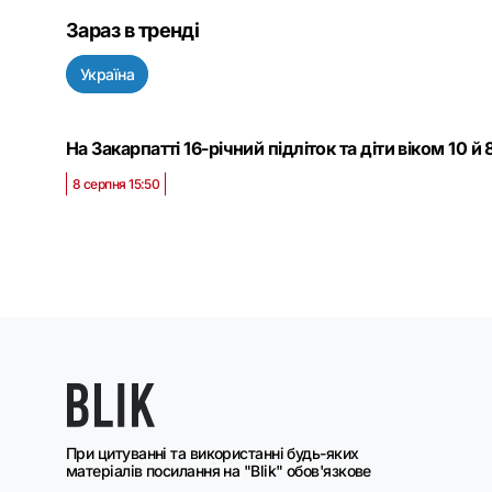
Зараз в тренді
Україна
На Закарпатті 16-річний підліток та діти віком 1
8 серпня 15:50
При цитуванні та використанні будь-яких
матеріалів посилання на "Blik" обов'язкове