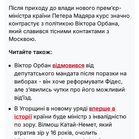
Після приходу до влади нового прем’єр-
міністра країни Петера Мадяра курс значно
контрастує з політикою Віктора Орбана,
який славився тісними контактами з
Москвою.
Читайте також:
Віктор Орбан
відмовився
від
депутатського мандата після поразки на
виборах - він хоче реформувати Фідес,
але з’явились чутки про його можливий
від’їзд.
В Угорщині в новому уряді
вперше в
історії
країни буде міністр з інвалідністю
по зору. Вілмош Катай-Немет, який
втратив зір у 16 років, очолить