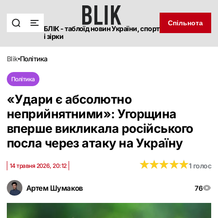
Спільнота
БЛІК - таблоїд новин України, спорт
і зірки
blik
політика
Політика
«Удари є абсолютно
неприйнятними»: Угорщина
вперше викликала російського
посла через атаку на Україну
★
★
★
★
★
★
★
★
★
★
1 голос
14 травня 2026, 20:12
Артем Шумаков
76