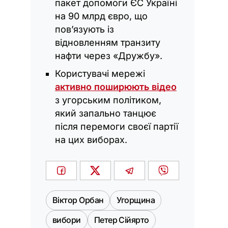
пакет допомоги ЄС Україні
на 90 млрд євро, що
пов’язують із
відновленням транзиту
нафти через «Дружбу».
Користувачі мережі
активно поширюють відео
з угорським політиком,
який запально танцює
після перемоги своєї партії
на цих виборах.
Віктор Орбан
Угорщина
вибори
Петер Сійярто