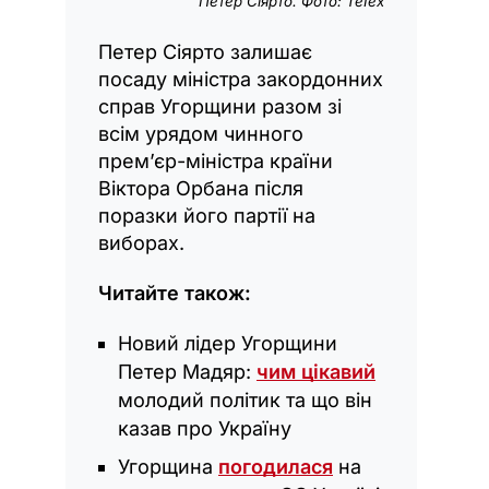
Петер Сіярто. Фото: ТеІех
Петер Сіярто залишає
посаду міністра закордонних
справ Угорщини разом зі
всім урядом чинного
прем’єр-міністра країни
Віктора Орбана після
поразки його партії на
виборах.
Читайте також:
Новий лідер Угорщини
Петер Мадяр:
чим цікавий
молодий політик та що він
казав про Україну
Угорщина
погодилася
на