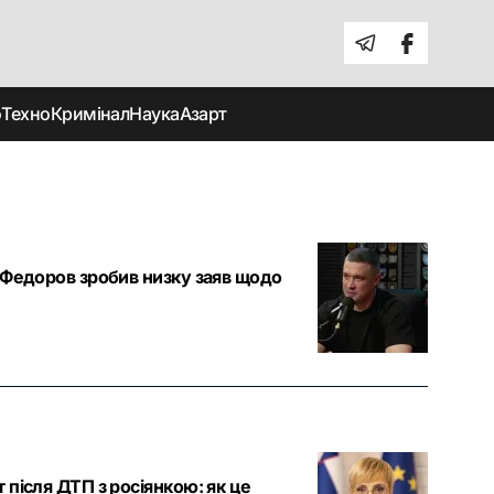
о
Техно
Кримінал
Наука
Азарт
 Федоров зробив низку заяв щодо
після ДТП з росіянкою: як це