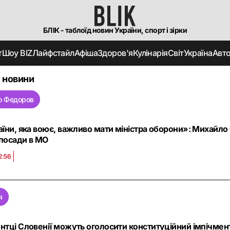
БЛІК - таблоїд новин України, спорт і зірки
т
Шоу BIZ
Лайфстайл
Афіша
Здоров'я
Кулінарія
Світ
Україна
Авт
 новини
о Федоров
їни, яка воює, важливо мати міністра оборони»: Михайло
 посади в МО
2:56
я
тці Словенії можуть оголосити конституційний імпічмент 