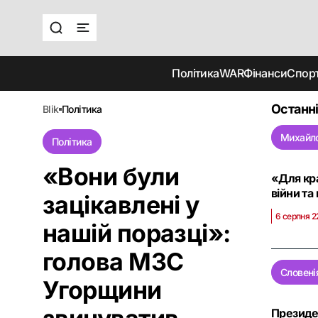
Політика
WAR
Фінанси
Спор
Останні
blik
політика
Михайл
Політика
«Вони були
«Для кра
війни та
зацікавлені у
6 серпня 2
нашій поразці»:
голова МЗС
Словені
Угорщини
Президен