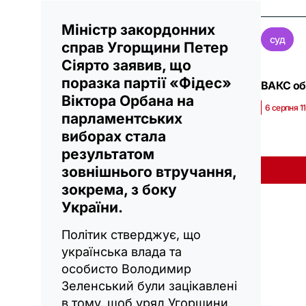
Міністр закордонних
суд
справ Угорщини Петер
Сіярто заявив, що
поразка партії «Фідес»
ВАКС обр
Віктора Орбана на
6 серпня 1
парламентських
виборах стала
результатом
зовнішнього втручання,
зокрема, з боку
України.
Політик стверджує, що
українська влада та
особисто Володимир
Зеленський були зацікавлені
в тому, щоб уряд Угорщини