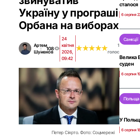
звинуватив
сталося
Україну у програші
6 серпня 2
Орбана на виборах
24
Санкції
Артем
квітня
1
★
★
★
★
★
★
★
★
★
★
108
Шумаков
2026,
голос
Велика Б
09:42
суден
6 серпня 1
Польща
У Польщі
6 серпня 1
Петер Сіярто. Фото: Соцмережі