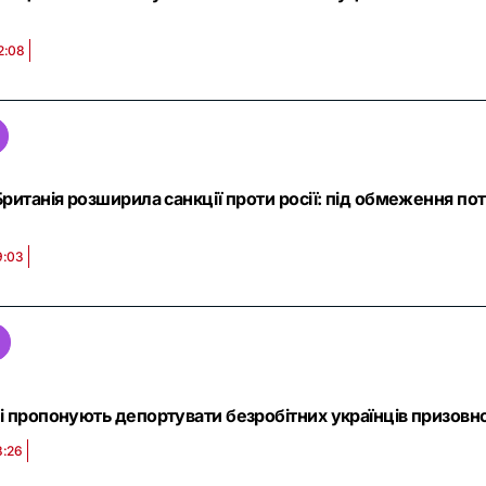
2:08
ританія розширила санкції проти росії: під обмеження пот
9:03
 пропонують депортувати безробітних українців призовног
8:26