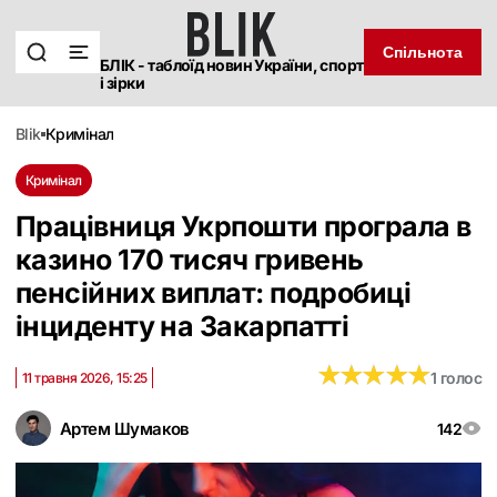
Спільнота
БЛІК - таблоїд новин України, спорт
і зірки
blik
кримінал
Кримінал
Працівниця Укрпошти програла в
казино 170 тисяч гривень
пенсійних виплат: подробиці
інциденту на Закарпатті
★
★
★
★
★
★
★
★
★
★
1 голос
11 травня 2026, 15:25
Артем Шумаков
142