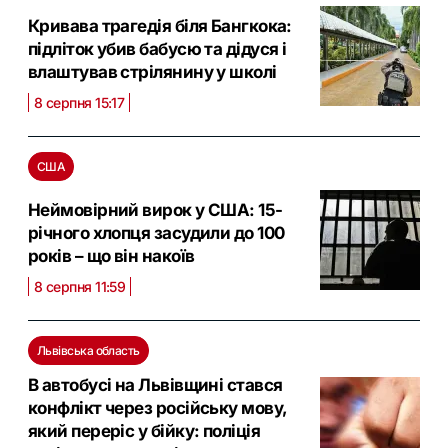
Кривава трагедія біля Бангкока:
підліток убив бабусю та дідуся і
влаштував стрілянину у школі
8 серпня 15:17
США
Неймовірний вирок у США: 15-
річного хлопця засудили до 100
років – що він накоїв
8 серпня 11:59
Львівська область
В автобусі на Львівщині стався
конфлікт через російську мову,
який переріс у бійку: поліція