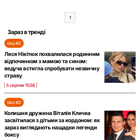
1
Зараз в тренді
Шоу BIZ
Леся Нікітюк похвалилася родинним
відпочинком з мамою та сином:
ведуча встигла спробувати незвичну
страву
5 серпня 15:56
Шоу BIZ
Колишня дружина Віталія Кличка
засвітилася з дітьми за кордоном: як
зараз виглядають нащадки легенди
боксу