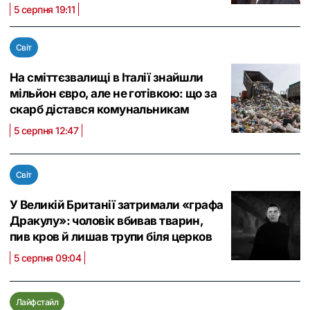
5 серпня 19:11
Світ
На сміттєзвалищі в Італії знайшли
мільйон євро, але не готівкою: що за
скарб дістався комунальникам
5 серпня 12:47
Світ
У Великій Британії затримали «графа
Дракулу»: чоловік вбивав тварин,
пив кров й лишав трупи біля церков
5 серпня 09:04
Лайфстайл