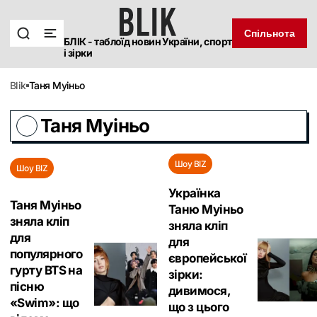
Спільнота
БЛІК - таблоїд новин України, спорт
і зірки
blik
Таня Муіньо
Таня Муіньо
Шоу BIZ
Шоу BIZ
Українка
Таня Муіньо
Таню Муіньо
зняла кліп
зняла кліп
для
для
популярного
європейської
гурту BTS на
зірки:
пісню
дивимося,
«Swim»: що
що з цього