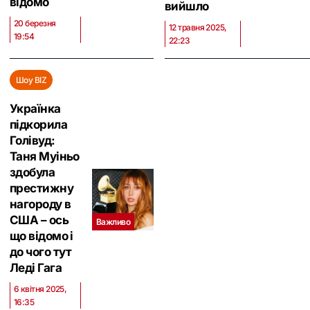
відомо
вийшло
20 березня
12 травня 2025,
19:54
22:23
Шоу BIZ
Українка
підкорила
Голівуд:
Таня Муіньо
здобула
престижну
нагороду в
США – ось
Важливо
що відомо і
до чого тут
Леді Гага
6 квітня 2025,
16:35