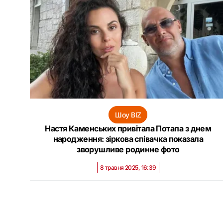
Шоу BIZ
Настя Каменських привітала Потапа з днем
народження: зіркова співачка показала
зворушливе родинне фото
8 травня 2025, 16:39