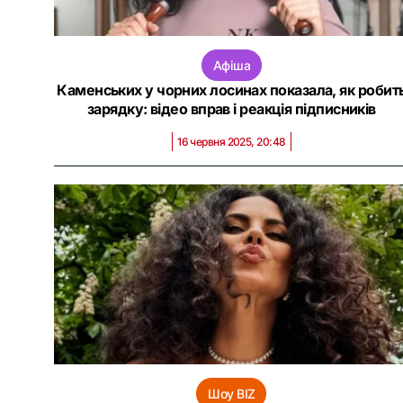
Афіша
Каменських у чорних лосинах показала, як робит
зарядку: відео вправ і реакція підписників
16 червня 2025, 20:48
Шоу BIZ