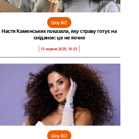
Шоу BIZ
Настя Каменських показала, яку страву готує на
сніданок: це не яєчня
13 червня 2025, 14:33
Шоу BIZ