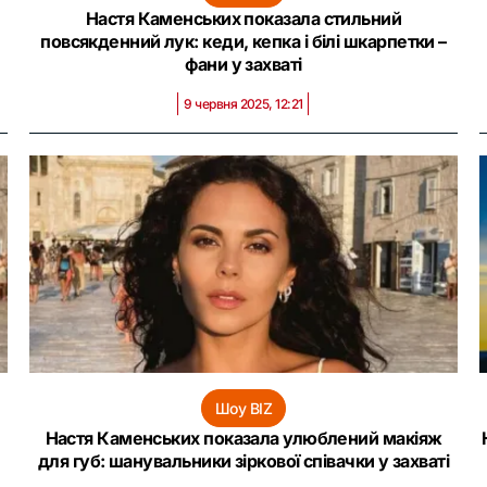
Настя Каменських показала стильний
повсякденний лук: кеди, кепка і білі шкарпетки –
фани у захваті
9 червня 2025, 12:21
Шоу BIZ
Настя Каменських показала улюблений макіяж
для губ: шанувальники зіркової співачки у захваті