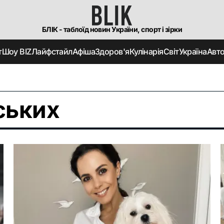
БЛІК - таблоїд новин України, спорт і зірки
т
Шоу BIZ
Лайфстайл
Афіша
Здоров'я
Кулінарія
Світ
Україна
Авт
ських