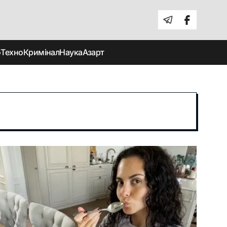
о
Техно
Кримінал
Наука
Азарт