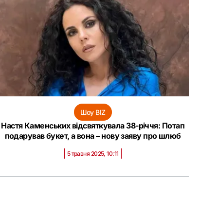
Шоу BIZ
Настя Каменських відсвяткувала 38-річчя: Потап
подарував букет, а вона – нову заяву про шлюб
5 травня 2025, 10:11