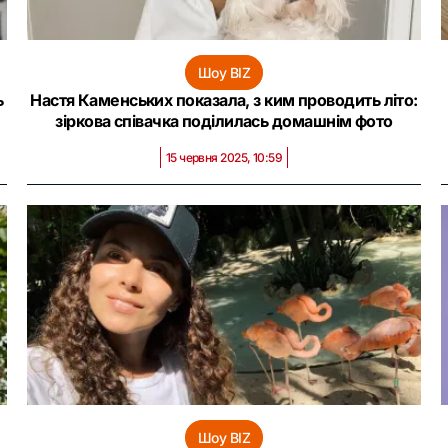
Шоу BIZ
ь
Настя Каменських показала, з ким проводить літо:
зіркова співачка поділилась домашнім фото
15 червня 2025, 10:59
Шоу BIZ