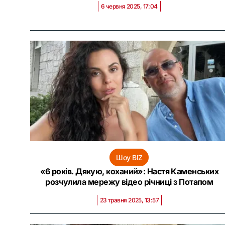
6 червня 2025, 17:04
Шоу BIZ
«6 років. Дякую, коханий»: Настя Каменських
розчулила мережу відео річниці з Потапом
23 травня 2025, 13:57