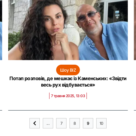
Шоу BIZ
Потап розповів, де мешкає із Каменських: «Звідти
весь рух відбувається»
7 травня 2025, 13:03
...
7
8
9
10