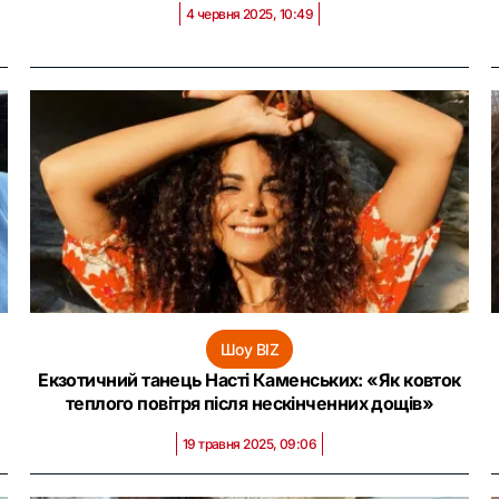
4 червня 2025, 10:49
Шоу BIZ
Екзотичний танець Насті Каменських: «Як ковток
теплого повітря після нескінченних дощів»
19 травня 2025, 09:06