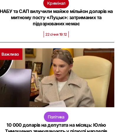
Кримінал
НАБУ та САП вилучили майже мільйон доларів на
митному посту «Луцьк»: затриманих та
підозрюваних немає
22 січня 19:12
Важливо
Політика
10 000 доларів на депутата на місяць: Юлію
Тимошенко звинувачують у підкупі нардепів