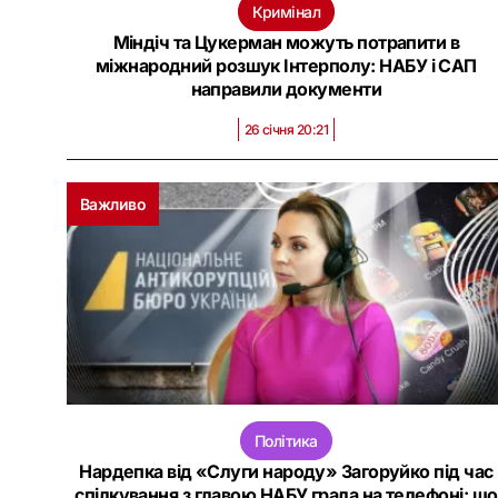
Кримінал
Міндіч та Цукерман можуть потрапити в
міжнародний розшук Інтерполу: НАБУ і САП
направили документи
26 січня 20:21
Важливо
Політика
Нардепка від «Слуги народу» Загоруйко під час
спілкування з главою НАБУ грала на телефоні: що