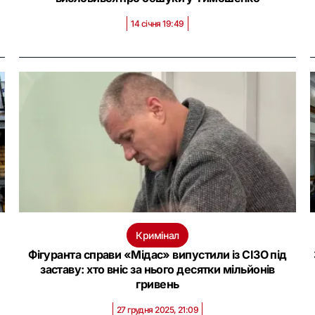
14 січня 19:49
Кримінал
Фігуранта справи «Мідас» випустили із СІЗО під
заставу: хто вніс за нього десятки мільйонів
гривень
27 грудня 2025, 21:09