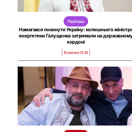
Політика
Намагався покинути Україну: колишнього міністр
енергетики Галущенка затримали на державном
кордоні
15 лютого 12:35