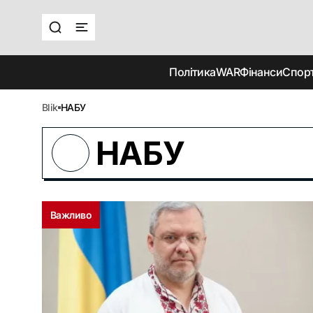
Політика
WAR
Фінанси
Спор
blik
НАБУ
НАБУ
Важливо