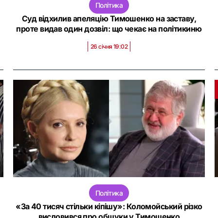
Політика
Суд відхилив апеляцію Тимошенко на заставу,
проте видав один дозвіл: що чекає на політикиню
26 січня 19:02
Політика
«За 40 тисяч стільки кіпішу»: Коломойський різко
висловився про обшуки у Тимошенко