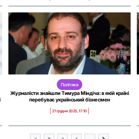
Політика
Журналісти знайшли Тимура Міндіча: в якій країні
і
перебуває український бізнесмен
21 грудня 2025, 17:10
1
2
3
4
...