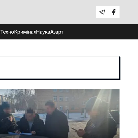
о
Техно
Кримінал
Наука
Азарт