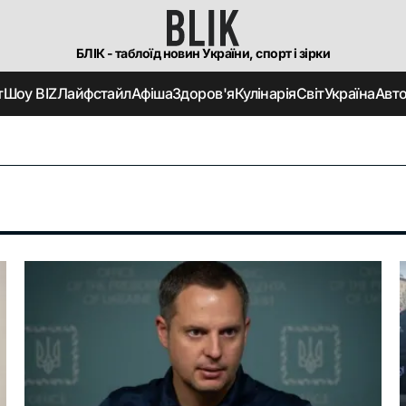
БЛІК - таблоїд новин України, спорт і зірки
т
Шоу BIZ
Лайфстайл
Афіша
Здоров'я
Кулінарія
Світ
Україна
Авт