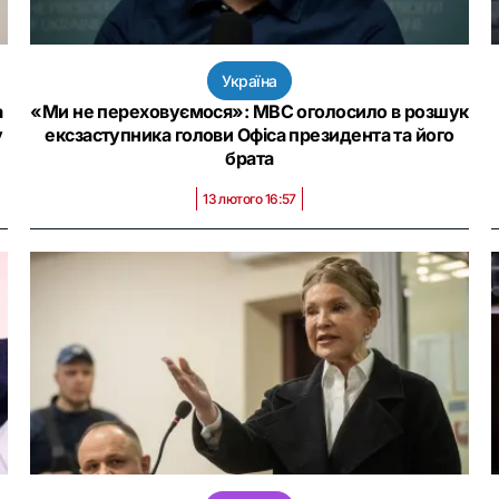
Україна
а
«Ми не переховуємося»: МВС оголосило в розшук
у
ексзаступника голови Офіса президента та його
брата
13 лютого 16:57