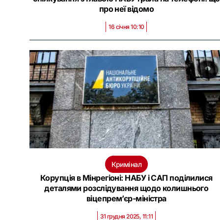
про неї відомо
16 січня 10:10
Кримінал
Корупція в Мінрегіоні: НАБУ і САП поділилися
деталями розслідування щодо колишнього
віцепрем’єр-міністра
31 грудня 2025, 11:11