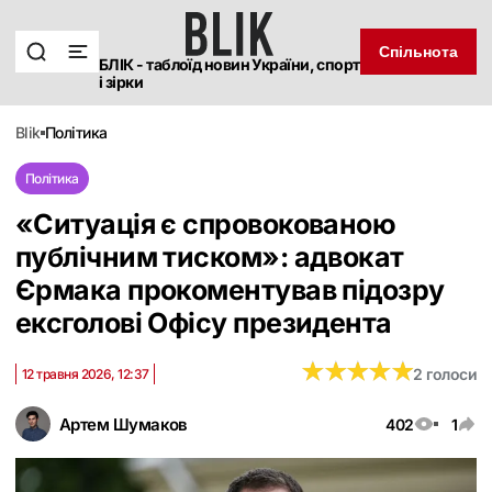
Спільнота
БЛІК - таблоїд новин України, спорт
і зірки
blik
політика
Політика
«Ситуація є спровокованою
публічним тиском»: адвокат
Єрмака прокоментував підозру
ексголові Офісу президента
★
★
★
★
★
★
★
★
★
★
2 голоси
12 травня 2026, 12:37
Артем Шумаков
402
1