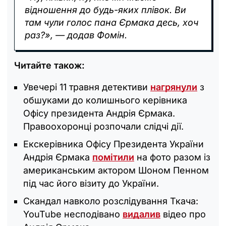
відношення до будь-яких плівок. Ви
там чули голос пана Єрмака десь, хоч
раз?», — додав Фомін.
Читайте також:
Увечері 11 травня детективи
нагрянули
з
обшуками до колишнього керівника
Офісу президента Андрія Єрмака.
Правоохоронці розпочали слідчі дії.
Екскерівника Офісу Президента України
Андрія Єрмака
помітили
на фото разом із
американським актором Шоном Пенном
під час його візиту до України.
Скандал навколо розслідування Ткача:
YouTube несподівано
видалив
відео про