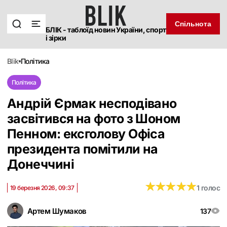
Спільнота
БЛІК - таблоїд новин України, спорт
і зірки
blik
політика
Політика
Андрій Єрмак несподівано
засвітився на фото з Шоном
Пенном: ексголову Офіса
президента помітили на
Донеччині
★
★
★
★
★
★
★
★
★
★
1 голос
19 березня 2026, 09:37
Артем Шумаков
137