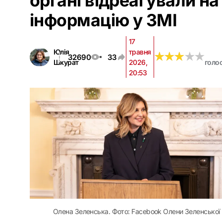
органі відреагували на
інформацію у ЗМІ
17
Юлія
травня
★
★
★
★
★
★
★
★
★
★
32690
33
Шкурат
2026,
голо
20:53
Олена Зеленська. Фото: Facebook Олени Зеленської