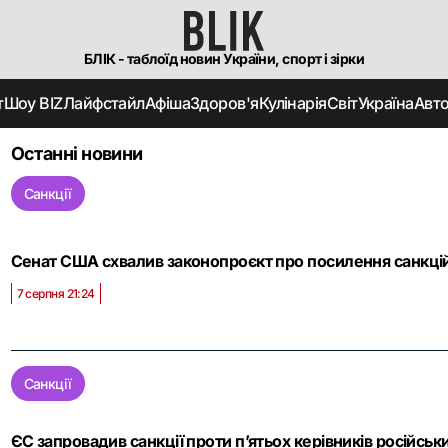
БЛІК - таблоїд новин України, спорт і зірки
т
Шоу BIZ
Лайфстайл
Афіша
Здоров'я
Кулінарія
Світ
Україна
Авт
Останні новини
Санкції
Сенат США схвалив законопроєкт про посилення санкцій п
7 серпня 21:24
Санкції
ЄС запровадив санкції проти п’ятьох керівників російськ