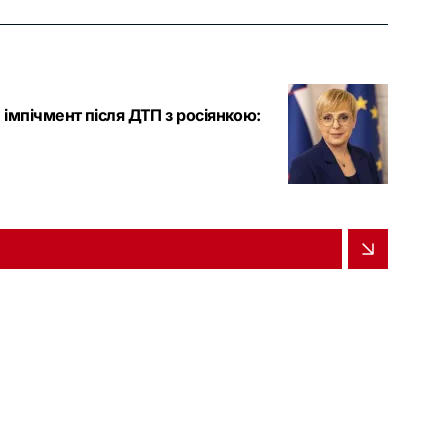
імпічмент після ДТП з росіянкою: