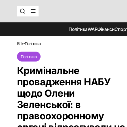
Політика
WAR
Фінанси
Спор
blik
політика
Політика
Кримінальне
провадження НАБУ
щодо Олени
Зеленської: в
правоохоронному