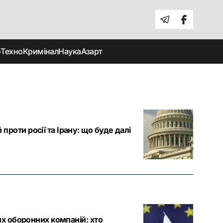
о
Техно
Кримінал
Наука
Азарт
роти росії та Ірану: що буде далі
их оборонних компаній: хто