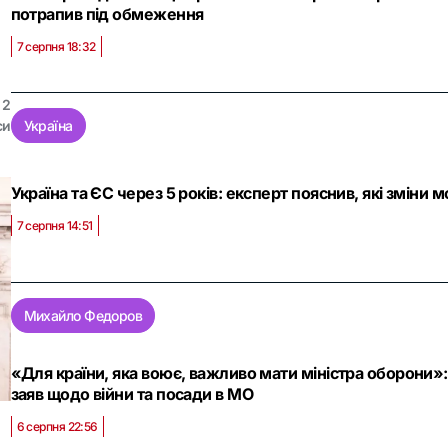
потрапив під обмеження
7 серпня 18:32
2
си
Україна
Україна та ЄС через 5 років: експерт пояснив, які зміни 
7 серпня 14:51
Михайло Федоров
«Для країни, яка воює, важливо мати міністра оборони
заяв щодо війни та посади в МО
6 серпня 22:56