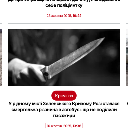
себе поліціянтку
25 жовтня 2025, 19:44
Кримінал
У рідному місті Зеленського Кривому Розі сталася
смертельна різанина в автобусі: що не поділили
пасажири
10 жовтня 2025, 10:36