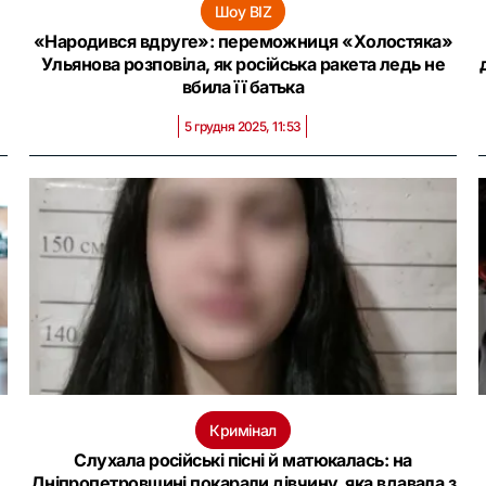
Шоу BIZ
«Народився вдруге»: переможниця «Холостяка»
Ульянова розповіла, як російська ракета ледь не
вбила її батька
5 грудня 2025, 11:53
Кримінал
Слухала російські пісні й матюкалась: на
Дніпропетровщині покарали дівчину, яка вдавала з