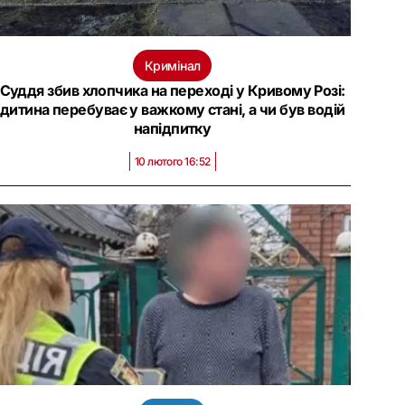
Кримінал
Суддя збив хлопчика на переході у Кривому Розі:
дитина перебуває у важкому стані, а чи був водій
напідпитку
10 лютого 16:52