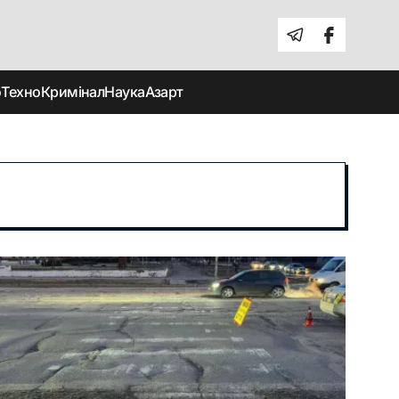
о
Техно
Кримінал
Наука
Азарт