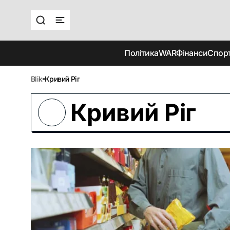
Політика
WAR
Фінанси
Спор
blik
Кривий Ріг
Кривий Ріг