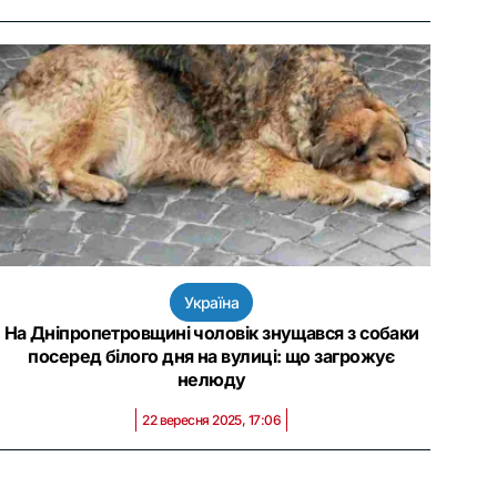
Україна
На Дніпропетровщині чоловік знущався з собаки
посеред білого дня на вулиці: що загрожує
нелюду
22 вересня 2025, 17:06