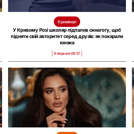
Кримінал
У Кривому Розі школяр підпалив синагогу, щоб
підняти свій авторитет серед друзів: як покарали
юнака
9 березня 08:57