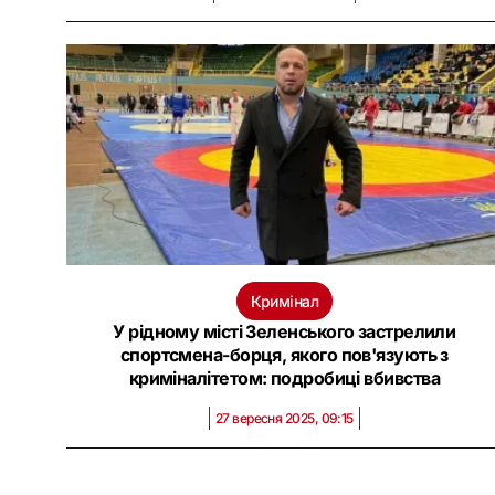
Кримінал
У рідному місті Зеленського застрелили
спортсмена-борця, якого пов'язують з
криміналітетом: подробиці вбивства
27 вересня 2025, 09:15