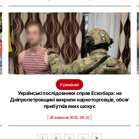
Кримінал
Українські послідовники справ Ескобара: на
Дніпропетровщині викрили наркоторговців, обсяг
прибутків яких шокує
26 вересня 2025, 09:22
1
2
3
4