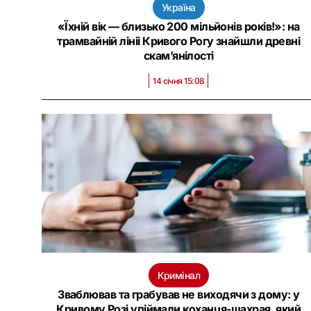
Україна
«Їхній вік — близько 200 мільйонів років!»: на
трамвайній лініі Кривого Рогу знайшли древні
скам’янілості
14 січня 15:08
Кримінал
Зваблював та грабував не виходячи з дому: у
Кривому Розі упіймали коханця-шахрая, який