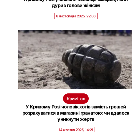
дурив голови жінкам
6 листопада 2025, 22:06
Кримінал
У Кривому Розі чоловік хотів замість грошей
розрахуватися в магазині гранатою: чи вдалося
уникнути жертв
14 жовтня 2025, 14:21