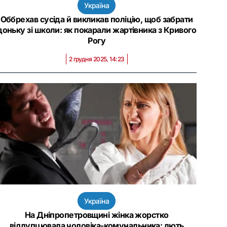
Україна
Оббрехав сусіда й викликав поліцію, щоб забрати
доньку зі школи: як покарали жартівника з Кривого
Рогу
2 грудня 2025, 14:23
Україна
На Дніпропетровщині жінка жорстко
відлупцювала чоловіка-комунальника: лють