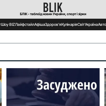
БЛІК - таблоїд новин України, спорт і зірки
т
Шоу BIZ
Лайфстайл
Афіша
Здоров'я
Кулінарія
Світ
Україна
Авт