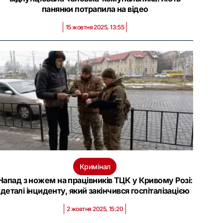
панянки потрапила на відео
15 жовтня 2025, 13:55
Кримінал
Напад з ножем на працівників ТЦК у Кривому Розі:
деталі інциденту, який закінчився госпіталізацією
2 жовтня 2025, 15:20