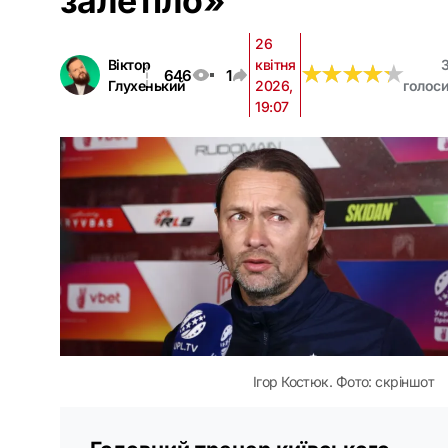
залетіло»
26
Віктор
квітня
★
★
★
★
★
★
★
★
★
★
646
1
Глухенький
2026,
голос
19:07
Ігор Костюк. Фото: скріншот