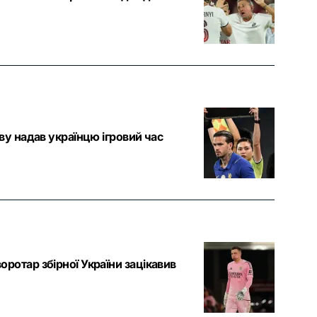
ву надав українцю ігровий час
ротар збірної України зацікавив