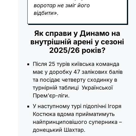
воротар не зміг його
відбити».
Як справи у Динамо на
внутрішній арені у сезоні
2025/26 років?
Після 25 турів київська команда
має у доробку 47 залікових балів
та посідає четверту сходинку в
турнірній таблиці Української
Прем'єр-ліги.
У наступному турі підопічні Ігоря
Костюка вдома прийматимуть
найпринциповішого суперника –
донецький Шахтар.