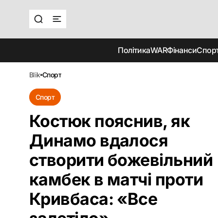
Політика
WAR
Фінанси
Спор
blik
спорт
Спорт
Костюк пояснив, як
Динамо вдалося
створити божевільний
камбек в матчі проти
Кривбаса: «Все