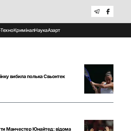
о
Техно
Кримінал
Наука
Азарт
аїнку вибила полька Свьонтек
роти Манчестер Юнайтед: відома