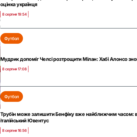
оцінка українця
8 серпня 19:54
3
и
Футбол
Мудрик допоміг Челсі розтрощити Мілан: Хабі Алонсо зно
8 серпня 17:08
Футбол
Трубін може залишити Бенфіку вже найближчим часом: во
італійський Ювентус
8 серпня 16:56