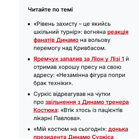
Читайте по темі
«Рівень захисту – це якийсь
шкільний турнір»: вогняна
реакція
фанатів Динамо
на вольову
перемогу над Кривбасом.
Яремчук запалив за Ліон у Лізі 1
й
отримав хорошу пресу на свою
адресу: «Незамінна фігура попри
брак техніки».
Суркіс відреагував на чутки
про
звільнення з Динамо тренера
Костюка
: «Втік хтось із пацієнтів
лікарні Павлова».
«Мій костюм на сьогодні‎»:
донька
президента Динамо Суркіса