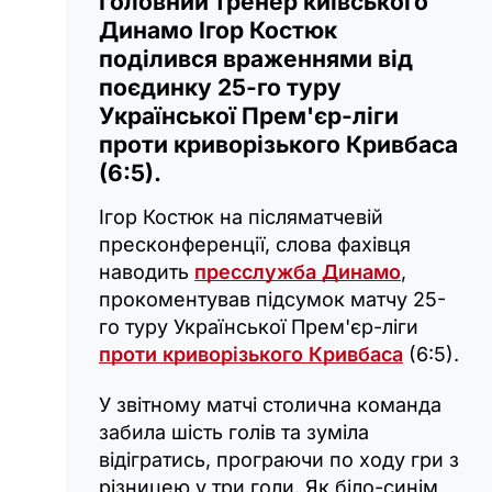
Головний тренер київського
Динамо Ігор Костюк
поділився враженнями від
поєдинку 25-го туру
Української Прем'єр-ліги
проти криворізького Кривбаса
(6:5).
Ігор Костюк на післяматчевій
пресконференції, слова фахівця
наводить
пресслужба Динамо
,
прокоментував підсумок матчу 25-
го туру Української Прем'єр-ліги
проти криворізького Кривбаса
(6:5).
У звітному матчі столична команда
забила шість голів та зуміла
відігратись, програючи по ходу гри з
різницею у три голи. Як біло-синім