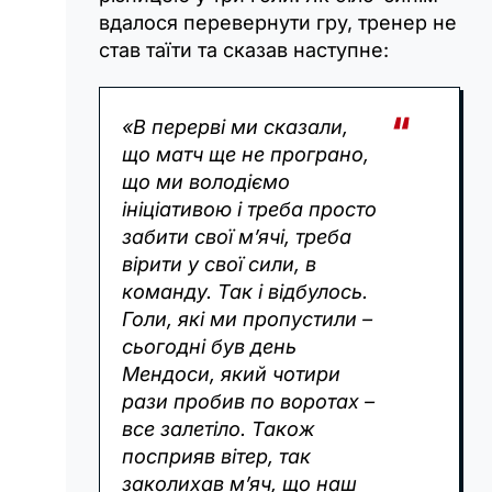
вдалося перевернути гру, тренер не
став таїти та сказав наступне:
«В перерві ми сказали,
що матч ще не програно,
що ми володіємо
ініціативою і треба просто
забити свої мʼячі, треба
вірити у свої сили, в
команду. Так і відбулось.
Голи, які ми пропустили –
сьогодні був день
Мендоси, який чотири
рази пробив по воротах –
все залетіло. Також
посприяв вітер, так
заколихав мʼяч, що наш