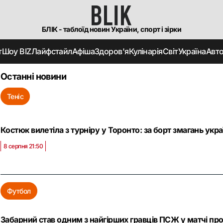
БЛІК - таблоїд новин України, спорт і зірки
т
Шоу BIZ
Лайфстайл
Афіша
Здоров'я
Кулінарія
Світ
Україна
Авт
Останні новини
Теніс
Костюк вилетіла з турніру у Торонто: за борт змагань укр
8 серпня 21:50
Футбол
Забарний став одним з найгірших гравців ПСЖ у матчі п