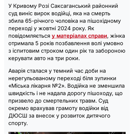
У Кривому Розі Саксаганський районний
суд виніс вирок водійці, яка на смерть
збила 65-річного чоловіка на пішохідному
переході у жовтні 2024 року. Як
повідомляється
у матеріалах справи
, жінка
отримала 5 років позбавлення волі умовно
з іспитовим строком один рік та забороною
керувати авто на три роки.
Аварія сталася у темний час доби на
нерегульованому переході біля зупинки
«Міська лікарня №2». Водійка не зменшила
швидкість і не надала дорогу пішоходу, що
призвело до смертельних травм. Суд
окремо врахував грамоту водійки від
ДЮСШ за внесок у розвиток дитячого
спорту.