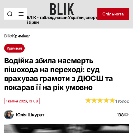
Спільнота
БЛІК - таблоїд новин України, спорт
і зірки
blik
кримінал
Кримінал
Водійка збила насмерть
пішохода на переході: суд
врахував грамоти з ДЮСШ та
покарав її на рік умовно
★
★
★
★
★
★
★
★
★
★
1 голос
1 квітня 2026, 13:08
Юлія Шкурат
138