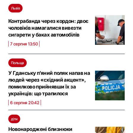
Львів
Контрабанда через кордон: двоє
чоловіків намагалися вивезти
сигарети у баках автомобілів
7 серпня 13:50
Польща
У Гданську п’яний поляк напав на
людей через «східний акцент»,
помилково прийнявши їх за
українців: що трапилося
6 серпня 20:42
діти
Новонароджені близнюки