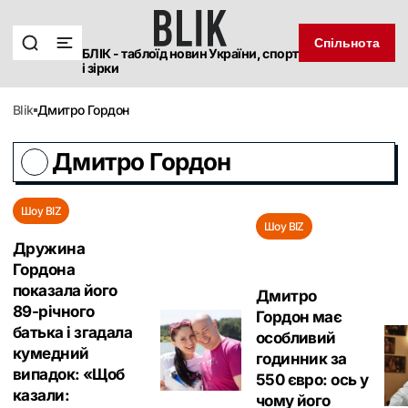
Спільнота
БЛІК - таблоїд новин України, спорт
і зірки
blik
Дмитро Гордон
Дмитро Гордон
Шоу BIZ
Шоу BIZ
Дружина
Гордона
показала його
Дмитро
89-річного
Гордон має
батька і згадала
особливий
кумедний
годинник за
випадок: «Щоб
550 євро: ось у
казали:
чому його