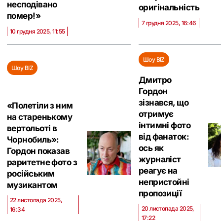
несподівано
оригінальність
помер!‎»
7 грудня 2025, 16:46
10 грудня 2025, 11:55
Шоу BIZ
Шоу BIZ
Дмитро
Гордон
зізнався, що
«Полетіли з ним
отримує
на старенькому
інтимні фото
вертольоті в
від фанаток:
Чорнобиль»:
ось як
Гордон показав
журналіст
раритетне фото з
реагує на
російським
непристойні
музикантом
пропозиції
22 листопада 2025,
20 листопада 2025,
16:34
17:22