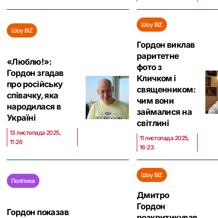
Шоу BIZ
Шоу BIZ
Гордон виклав
раритетне
«Люблю!»:
фото з
Гордон згадав
Кличком і
про російську
священником:
співачку, яка
чим вони
народилася в
займалися на
Україні
світлині
13 листопада 2025,
11 листопада 2025,
11:26
16:23
Шоу BIZ
Політика
Дмитро
Гордон
Гордон показав
розкритикував