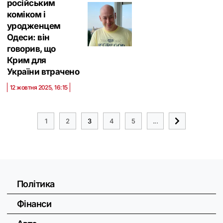
російським
коміком і
уродженцем
Одеси: він
говорив, що
Крим для
України втрачено
12 жовтня 2025, 16:15
1
2
3
4
5
...
Політика
Фінанси