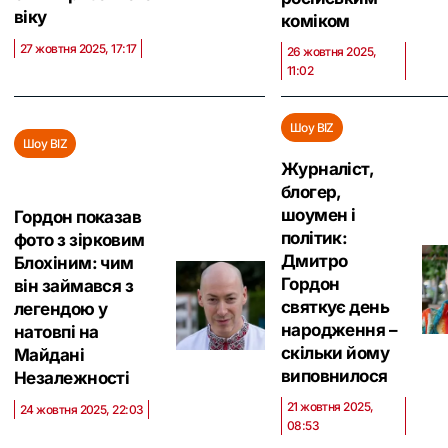
віку
коміком
27 жовтня 2025, 17:17
26 жовтня 2025,
11:02
Шоу BIZ
Шоу BIZ
Журналіст,
блогер,
шоумен і
Гордон показав
політик:
фото з зірковим
Дмитро
Блохіним: чим
Гордон
він займався з
святкує день
легендою у
народження –
натовпі на
скільки йому
Майдані
виповнилося
Незалежності
21 жовтня 2025,
24 жовтня 2025, 22:03
08:53