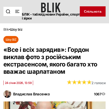
Спільнота
БЛІК - таблоїд новин України, спорт
і зірки
blik
шоу biz
Шоу BIZ
«Все і всіх зарядив»: Гордон
виклав фото з російським
екстрасенсом, якого багато хто
вважає шарлатаном
★
★
★
★
★
★
★
★
★
★
2 голоси
24 січня 2026, 13:59
Владислав Власенко
1067