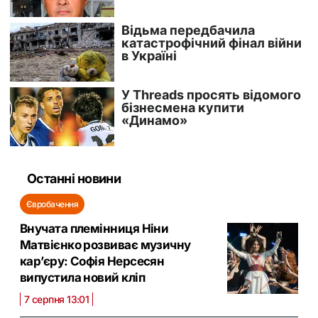
Останні новини
Євробачення
Внучата племінниця Ніни
Матвієнко розвиває музичну
кар’єру: Софія Нерсесян
випустила новий кліп
7 серпня 13:01