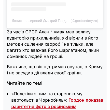
Допис, поширений Дмитрий Гордон (@gordondmytro)
За часів СРСР Алан Чумак мав велику
аудиторію прихильників, які вірили в його
методи сцілення хвороб і не тільки, але
багато хто вважав його шарлатаном, який
обманює людей на гроші.
Важливо, що він підтримав окупацію Криму
і не засудив дії влади своєї країни.
Читайте по темі
«Полетіли з ним на старенькому
вертольоті в Чорнобиль»:
Гордон показав
раритетне фото з російським