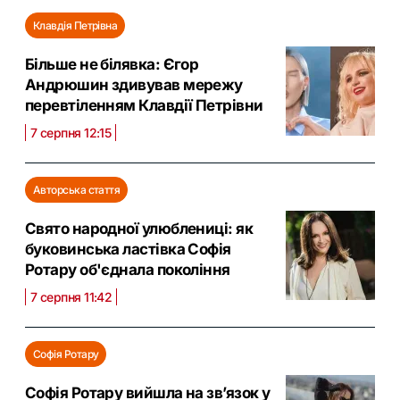
Клавдія Петрівна
Більше не білявка: Єгор
Андрюшин здивував мережу
перевтіленням Клавдії Петрівни
7 серпня 12:15
Авторська стаття
Свято народної улюблениці: як
буковинська ластівка Софія
Ротару об'єднала покоління
7 серпня 11:42
Софія Ротару
Софія Ротару вийшла на зв’язок у