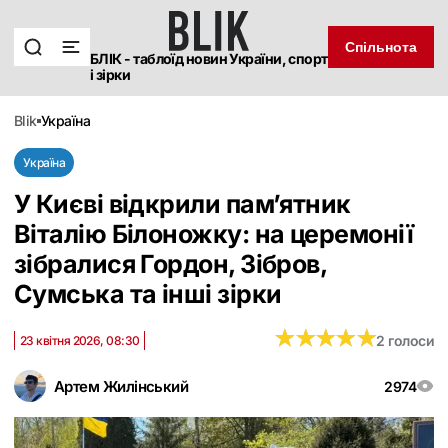
Спільнота
БЛІК - таблоїд новин України, спорт
і зірки
blik
україна
Україна
У Києві відкрили пам’ятник
Віталію Білоножку: на церемонії
зібралися Гордон, Зібров,
Сумська та інші зірки
★
★
★
★
★
★
★
★
★
★
2 голоси
23 квітня 2026, 08:30
Артем Жилінський
2974