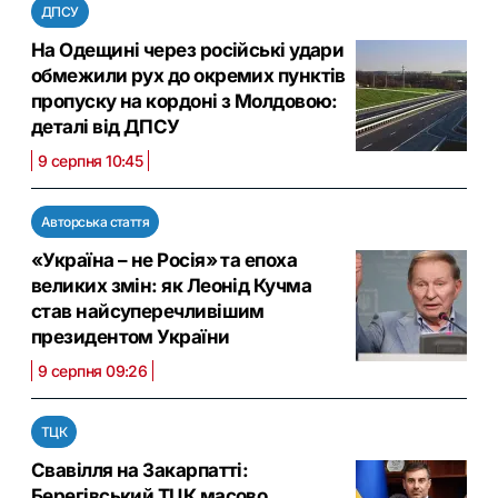
ДПСУ
На Одещині через російські удари
обмежили рух до окремих пунктів
пропуску на кордоні з Молдовою:
деталі від ДПСУ
9 серпня 10:45
Авторська стаття
«Україна – не Росія» та епоха
великих змін: як Леонід Кучма
став найсуперечливішим
президентом України
9 серпня 09:26
ТЦК
Свавілля на Закарпатті:
Берегівський ТЦК масово