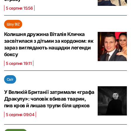
5 серпня 15:56
Шоу BIZ
Колишня дружина Віталія Кличка
засвітилася з дітьми за кордоном: як
зараз виглядають нащадки легенди
боксу
5 серпня 19:11
Світ
У Великій Британії затримали «графа
Дракулу»: чоловік вбивав тварин,
пив кров й лишав трупи біля церков
5 серпня 09:04