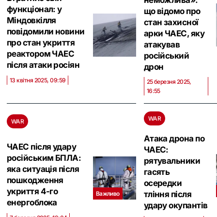
неможлива»:
функціонал: у
що відомо про
Міндовкілля
стан захисної
повідомили новини
арки ЧАЕС, яку
про стан укриття
атакував
реактором ЧАЕС
російський
після атаки росіян
дрон
13 квітня 2025, 09:59
25 березня 2025,
16:55
WAR
WAR
Атака дрона по
ЧАЕС після удару
ЧАЕС:
російським БПЛА:
рятувальники
яка ситуація після
гасять
пошкодження
осередки
укриття 4-го
тління після
Важливо
енергоблока
удару окупантів