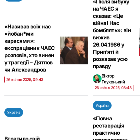
«Після вибуху
на ЧАЕС я
сказав: «Це
війна! Нас
«Називав всіх нас
бомблять»: він
«йобан*ми
вижив
карасями»:
26.04.1986 у
експрацівник ЧАЕС
Прип’яті й
розповів, хто винен
розказав усю
у трагедії – Дятлов
правду
чи Александров
Віктор
26 квітня 2025, 09:43
Глухенький
26 квітня 2025, 08:48
Україна
Україна
«Повна
реставрація
практично
Втратило свій