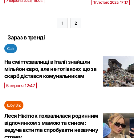
7 березня 2025, 19:04
17 лютого 2025, 17:17
1
2
Зараз в тренді
Світ
На сміттєзвалищі в Італії знайшли
мільйон євро, але не готівкою: що за
скарб дістався комунальникам
5 серпня 12:47
Шоу BIZ
Леся Нікітюк похвалилася родинним
відпочинком з мамою та сином:
ведуча встигла спробувати незвичну
страву