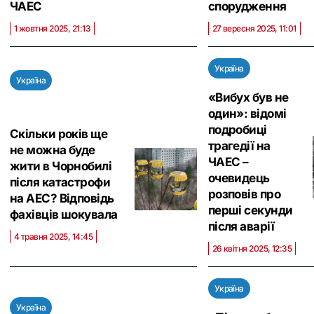
ЧАЕС
спорудження
1 жовтня 2025, 21:13
27 вересня 2025, 11:01
Україна
Україна
«Вибух був не
один»: відомі
подробиці
Скільки років ще
трагедії на
не можна буде
ЧАЕС –
жити в Чорнобилі
очевидець
після катастрофи
розповів про
на АЕС? Відповідь
перші секунди
фахівців шокувала
після аварії
4 травня 2025, 14:45
26 квітня 2025, 12:35
Україна
Україна