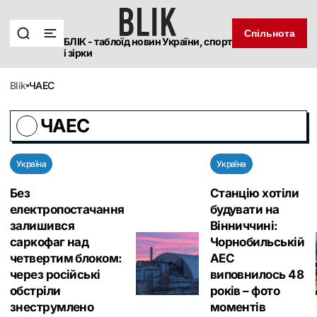
Спільнота
БЛІК - таблоїд новин України, спорт
і зірки
blik
ЧАЕС
ЧАЕС
Україна
Україна
Без
Станцію хотіли
електропостачання
будувати на
залишився
Вінниччині:
саркофаг над
Чорнобильській
четвертим блоком:
АЕС
через російські
виповнилось 48
обстріли
років – фото
знеструмлено
моментів