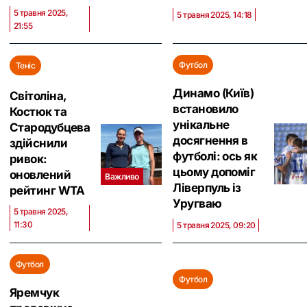
5 травня 2025,
5 травня 2025, 14:18
21:55
Футбол
Теніс
Динамо (Київ)
Світоліна,
встановило
Костюк та
унікальне
Стародубцева
досягнення в
здійснили
футболі: ось як
ривок:
цьому допоміг
оновлений
Важливо
Ліверпуль із
рейтинг WTA
Уругваю
5 травня 2025,
11:30
5 травня 2025, 09:20
Футбол
Футбол
Яремчук