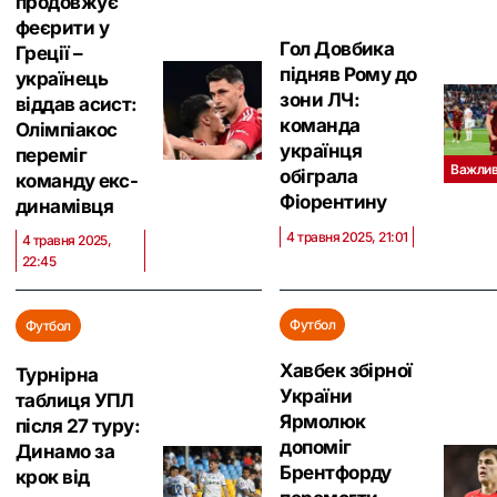
продовжує
феєрити у
Гол Довбика
Греції –
підняв Рому до
українець
зони ЛЧ:
віддав асист:
команда
Олімпіакос
українця
переміг
Важли
обіграла
команду екс-
Фіорентину
динамівця
4 травня 2025, 21:01
4 травня 2025,
22:45
Футбол
Футбол
Хавбек збірної
Турнірна
України
таблиця УПЛ
Ярмолюк
після 27 туру:
допоміг
Динамо за
Брентфорду
крок від