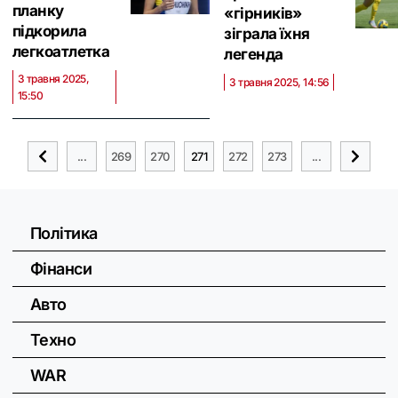
планку
«гірників»
підкорила
зіграла їхня
легкоатлетка
легенда
3 травня 2025,
3 травня 2025, 14:56
15:50
...
269
270
271
272
273
...
Політика
Фінанси
Авто
Техно
WAR