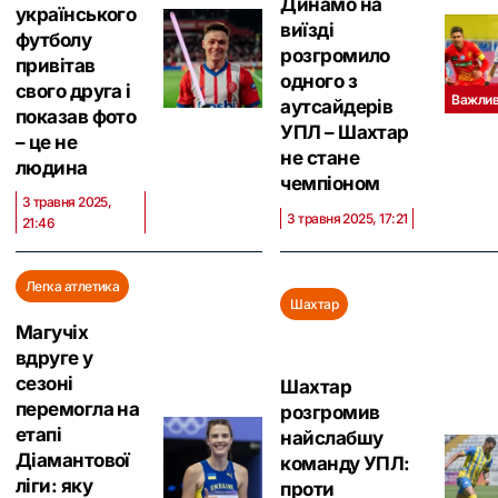
Динамо на
українського
виїзді
футболу
розгромило
привітав
одного з
свого друга і
Важли
аутсайдерів
показав фото
УПЛ – Шахтар
– це не
не стане
людина
чемпіоном
3 травня 2025,
3 травня 2025, 17:21
21:46
Легка атлетика
Шахтар
Магучіх
вдруге у
сезоні
Шахтар
перемогла на
розгромив
етапі
найслабшу
Діамантової
команду УПЛ:
ліги: яку
проти