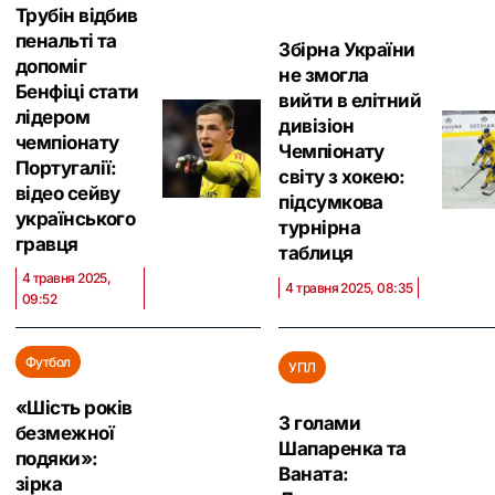
Трубін відбив
пенальті та
Збірна України
допоміг
не змогла
Бенфіці стати
вийти в елітний
лідером
дивізіон
чемпіонату
Чемпіонату
Португалії:
світу з хокею:
відео сейву
підсумкова
українського
турнірна
гравця
таблиця
4 травня 2025,
4 травня 2025, 08:35
09:52
Футбол
УПЛ
«Шість років
З голами
безмежної
Шапаренка та
подяки»:
Ваната:
зірка