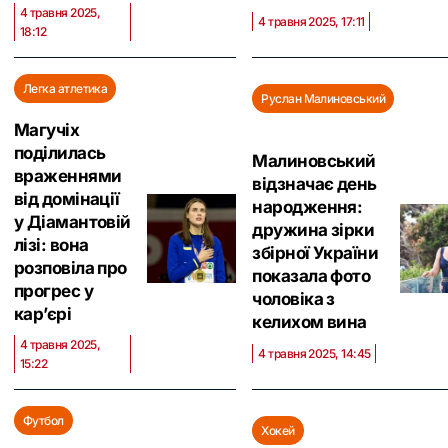
4 травня 2025,
4 травня 2025, 17:11
18:12
Легка атлетика
Руслан Малиновський
Магучіх
поділилась
Малиновський
враженнями
відзначає день
від домінації
народження:
у Діамантовій
дружина зірки
лізі: вона
збірної України
розповіла про
показала фото
прогрес у
чоловіка з
кар’єрі
келихом вина
4 травня 2025,
4 травня 2025, 14:45
15:22
Футбол
Хокей