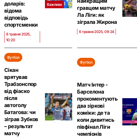
найкращим
доларів:
Важливо
гравцем матчу
відома
Ла Ліги: як
відповідь
зіграла Жирона
спортсменки
6 травня 2025, 09:24
6 травня 2025,
10:20
Футбол
Футбол
Сікан
врятував
Трабзонспор
Матч Інтер -
від фіаско
Барселона
після
прокоментують
автоголу
два зіркові
Батагова: чи
коміки: де та
зіграв Зубков
коли дивитись
– результат
півфінал Ліги
матчу
чемпіонів