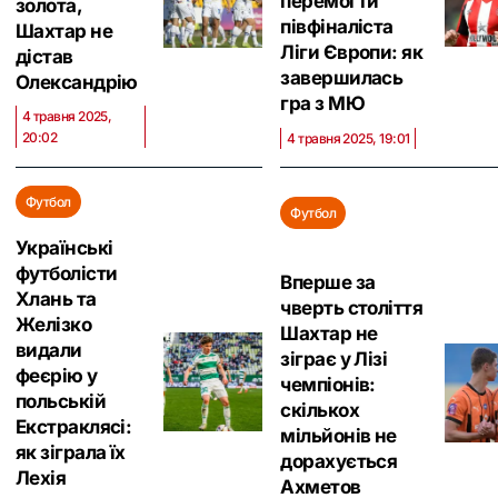
перемогти
золота,
півфіналіста
Шахтар не
Ліги Європи: як
дістав
завершилась
Олександрію
гра з МЮ
4 травня 2025,
20:02
4 травня 2025, 19:01
Футбол
Футбол
Українські
футболісти
Вперше за
Хлань та
чверть століття
Желізко
Шахтар не
видали
зіграє у Лізі
феєрію у
чемпіонів:
польській
скількох
Екстраклясі:
мільйонів не
як зіграла їх
дорахується
Лехія
Ахметов