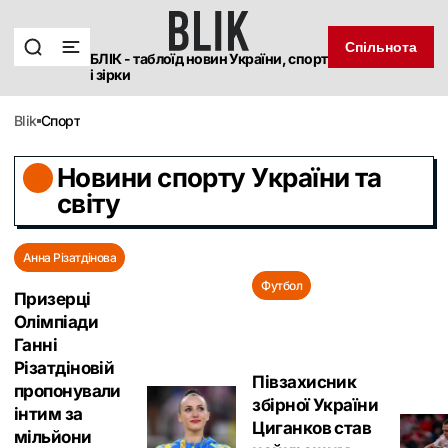
Спільнота
БЛІК - таблоїд новин України, спорт
і зірки
blik
Спорт
Новини спорту України та
світу
Анна Різатдінова
Футбол
Призерці
Олімпіади
Ганні
Різатдіновій
Півзахисник
пропонували
збірної України
інтим за
Циганков став
мільйони