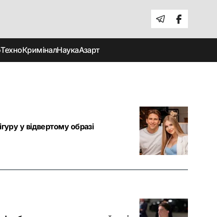
о
Техно
Кримінал
Наука
Азарт
гуру у відвертому образі