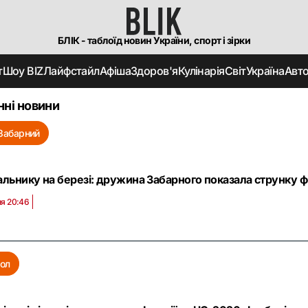
БЛІК - таблоїд новин України, спорт і зірки
т
Шоу BIZ
Лайфстайл
Афіша
Здоров'я
Кулінарія
Світ
Україна
Авт
нні новини
 Забарний
альнику на березі: дружина Забарного показала струнку фі
ня 20:46
ол