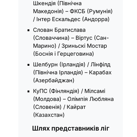
Шкендія (Північна
Македонія) – ФКСБ (Румунія)
/ Інтер Ескальдес (Андорра)
Слован Братислава
(Словаччина) – Віртус (Сан-
Марино) / Зриньскі Мостар
(Боснія і Герцеговина)
Шелбурн (Ірландія) / Лінфілд
(Північна Ірландія) – Карабах
(Азербайджан)
КуПС (Фінляндія) / Мілсамі
(Молдова) – Олімпія Любляна
(Словенія) / Кайрат
(Казахстан)
Шлях представників ліг