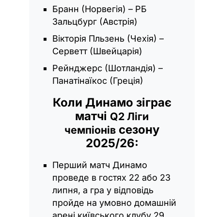
Бранн (Норвегія) – РБ
Зальцбург (Австрія)
Вікторія Пльзень (Чехія) –
Серветт (Швейцарія)
Рейнджерс (Шотландія) –
Панатінаїкос (Греція)
Коли Динамо зіграє
матчі
Q2 Ліги
сезону
чемпіонів
2025/26:
Перший матч Динамо
проведе в гостях 22 або 23
липня, а гра у відповідь
пройде на умовно домашній
арені київського клубу 29