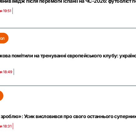
змінив імідж після перемоги Іспанії на ЧС-2026: футболіст
я 19:51
ол
кова помітили на тренуванні європейського клубу: українс
ня 18:49
 зроблю»: Усик висловився про свого останнього суперника
я 18:31