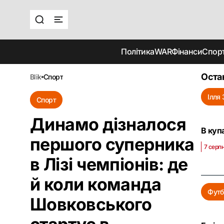
Політика
WAR
Фінанси
Спор
Оста
blik
спорт
Ілля
Спорт
Динамо дізналося
В куп
першого суперника
7 серп
в Лізі чемпіонів: де
й коли команда
Футб
Шовковського