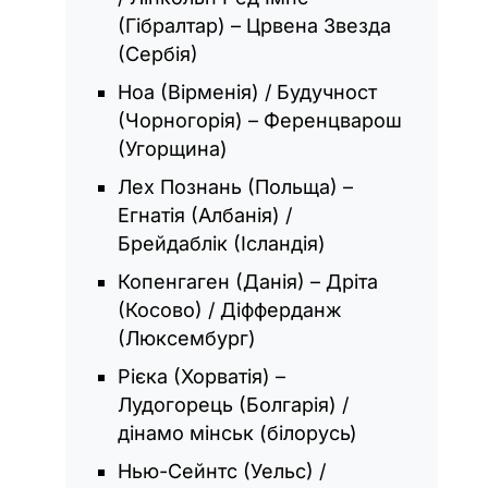
(Гібралтар) – Црвена Звезда
(Сербія)
Ноа (Вірменія) / Будучност
(Чорногорія) – Ференцварош
(Угорщина)
Лех Познань (Польща) –
Егнатія (Албанія) /
Брейдаблік (Ісландія)
Копенгаген (Данія) – Дріта
(Косово) / Діфферданж
(Люксембург)
Рієка (Хорватія) –
Лудогорець (Болгарія) /
дінамо мінськ (білорусь)
Нью-Сейнтс (Уельс) /