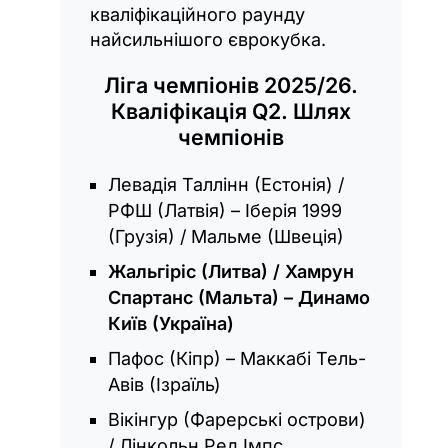
кваліфікаційного раунду
найсильнішого єврокубка.
Ліга чемпіонів 2025/26.
Кваліфікація Q2. Шлях
чемпіонів
Левадія Таллінн (Естонія) /
РФШ (Латвія) – Іберія 1999
(Грузія) / Мальме (Швеція)
Жальгіріс (Литва) / Хамрун
Спартанс (Мальта) – Динамо
Київ (Україна)
Пафос (Кіпр) – Маккабі Тель-
Авів (Ізраїль)
Вікінгур (Фарерські острови)
/ Лінкольн Ред Імпс