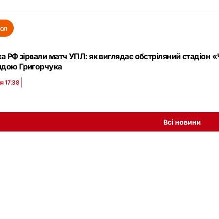
ол
ка РФ зірвали матч УПЛ: як виглядає обстріляний стадіон 
дою Григорчука
я 17:38
Всі новини