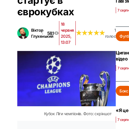
стартує в
Гаві 
єврокубках
7 серпн
18
Віктор
червня
1
★
★
★
★
★
★
★
★
★
★
581
Глухенький
2025,
голос
Футб
13:07
Циган
відео
7 серп
Бокс
«Я це
Кубок Ліги чемпіонів. Фото: скріншот
7 серпн