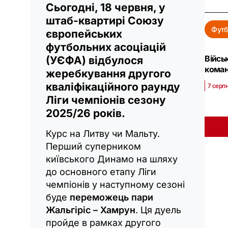
Сьогодні, 18 червня, у
штаб-квартирі Союзу
Футб
європейських
футбольних асоціацій
Війсь
(УЄФА) відбулося
коман
жеребкування другого
кваліфікаційного раунду
7 серпн
Ліги чемпіонів сезону
2025/26 років.
Курс на Литву чи Мальту.
Перший суперником
київського Динамо на шляху
до основного етапу Ліги
чемпіонів у наступному сезоні
буде
переможець пари
Жальгіріс – Хамрун
. Ця дуель
пройде в рамках другого