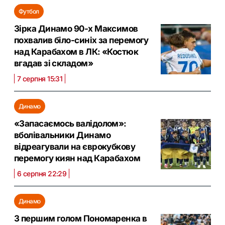
Футбол
Зірка Динамо 90-х Максимов
похвалив біло-синіх за перемогу
над Карабахом в ЛК: «Костюк
вгадав зі складом»
7 серпня 15:31
Динамо
«Запасаємось валідолом»:
вболівальники Динамо
відреагували на єврокубкову
перемогу киян над Карабахом
6 серпня 22:29
Динамо
З першим голом Пономаренка в