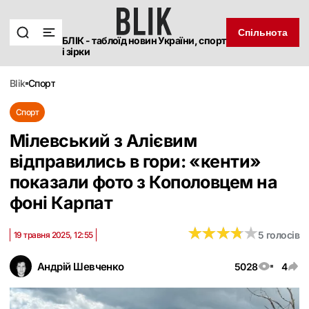
Спільнота
БЛІК - таблоїд новин України, спорт
і зірки
blik
спорт
Спорт
Мілевський з Алієвим
відправились в гори: «кенти»
показали фото з Кополовцем на
фоні Карпат
★
★
★
★
★
★
★
★
★
★
5 голосів
19 травня 2025, 12:55
Андрій Шевченко
5028
4