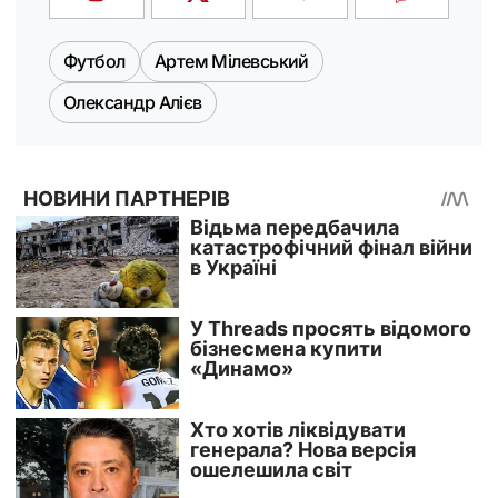
Футбол
Артем Мілевський
Олександр Алієв