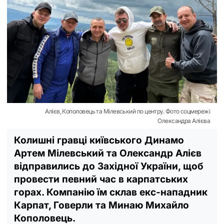
Алієв, Кополовець та Мілевський по центру. Фото соцмережі
Олександра Алієва
Колишні гравці київського Динамо
Артем Мілевський та Олександр Алієв
відправились до Західної України, щоб
провести певний час в карпатських
горах. Компанію їм склав екс-нападник
Карпат, Говерли та Минаю Михайло
Кополовець.