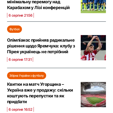
мінімальну перемогу над
Карабахом у Лізі конференцій
6 серпня 21:56
Футбол
Олімпіакос прийняв радикальне
рішення щодо Яремчука: клубу з
Пірея українець не потрібний
6 серпня 17:31
Збірна України з футболу
Квитки на матч Угорщина –
Україна вже у продажу: скільки
коштують перепустки та як
придбати
6 серпня 16:52