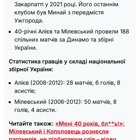
Закарпатті у 2021 році. Його останнім
клубом був Минай з передмістя
Ужгорода.
40-річні Алієв та Мілевський провели 188
спільних матчів за Динамо та збірні
України.
Статистика гравців у складі національної
збірної України:
Алієв (2008-2012): 28 матчів, 6 голів, 8
асистів;
Мілевський (2006-2012): 50 матчів, 8
голів, 4 асисти.
Читайте також:
«Мені 40 років, бл**ь!»:
Мілевський і Кополовець рознесли
партнерів, не підбираючи слів – відео