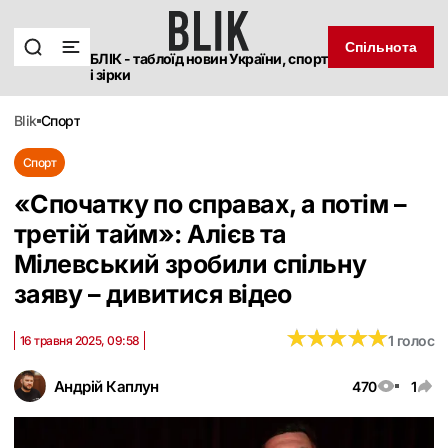
Спільнота
БЛІК - таблоїд новин України, спорт
і зірки
blik
спорт
Спорт
«Спочатку по справах, а потім –
третій тайм»: Алієв та
Мілевський зробили спільну
заяву – дивитися відео
★
★
★
★
★
★
★
★
★
★
1 голос
16 травня 2025, 09:58
Андрій Каплун
470
1