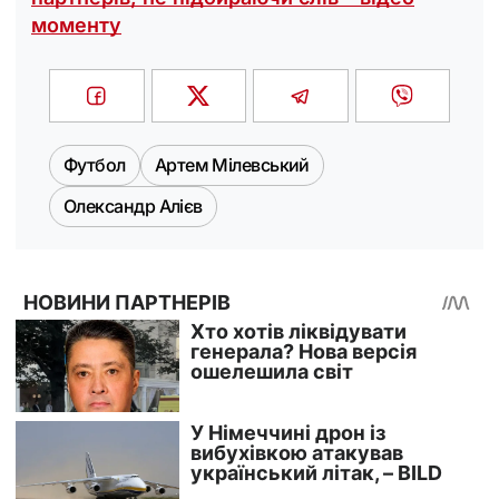
моменту
Футбол
Артем Мілевський
Олександр Алієв