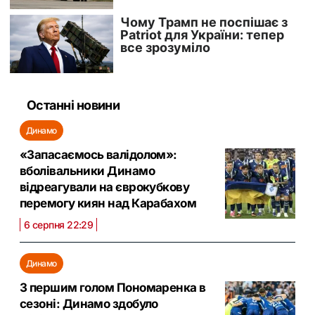
Останні новини
Динамо
«Запасаємось валідолом»:
вболівальники Динамо
відреагували на єврокубкову
перемогу киян над Карабахом
6 серпня 22:29
Динамо
З першим голом Пономаренка в
сезоні: Динамо здобуло