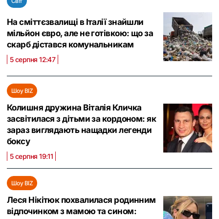
Світ
На сміттєзвалищі в Італії знайшли
мільйон євро, але не готівкою: що за
скарб дістався комунальникам
5 серпня 12:47
Шоу BIZ
Колишня дружина Віталія Кличка
засвітилася з дітьми за кордоном: як
зараз виглядають нащадки легенди
боксу
5 серпня 19:11
Шоу BIZ
Леся Нікітюк похвалилася родинним
відпочинком з мамою та сином: