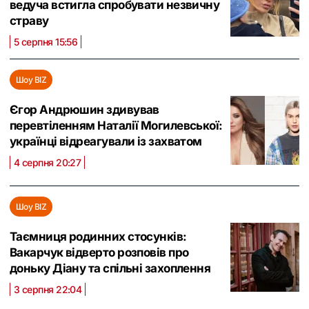
ведуча встигла спробувати незвичну
страву
5 серпня 15:56
Шоу BIZ
Єгор Андрюшин здивував
перевтіленням Наталії Могилевської:
українці відреагували із захватом
4 серпня 20:27
Шоу BIZ
Таємниця родинних стосунків:
Вакарчук відверто розповів про
доньку Діану та спільні захоплення
3 серпня 22:04