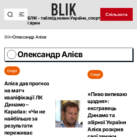
Спільнота
БЛІК - таблоїд новин України, спорт
і зірки
blik
Олександр Алієв
Олександр Алієв
Спорт
Спорт
Алієв дав прогноз
на матч
«Пиво випиваю
кваліфікації ЛК
щодня»:
Динамо –
ексгравець
Карабах: «Чи не
Динамо та
найбільше за
збірної України
результати
Алієв розкрив
переживає
свої звички