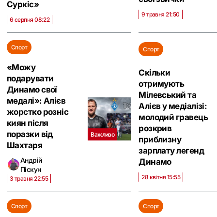
Суркіс»
9 травня 21:50
6 серпня 08:22
Спорт
Спорт
«Можу
Скільки
подарувати
отримують
Динамо свої
Мілевський та
медалі»: Алієв
Алієв у медіалізі:
жорстко розніс
молодий гравець
киян після
розкрив
поразки від
Важливо
приблизну
Шахтаря
зарплату легенд
Андрій
Динамо
Піскун
28 квітня 15:55
3 травня 22:55
Спорт
Спорт