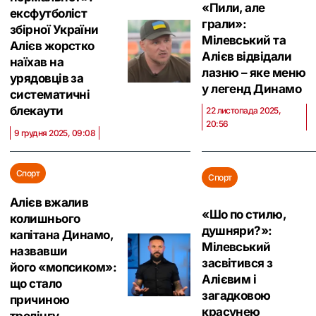
«Пили, але
ексфутболіст
грали»:
збірної України
Мілевський та
Алієв жорстко
Алієв відвідали
наїхав на
лазню – яке меню
урядовців за
у легенд Динамо
систематичні
блекаути
22 листопада 2025,
20:56
9 грудня 2025, 09:08
Спорт
Спорт
Алієв вжалив
«Шо по стилю,
колишнього
душняри?»:
капітана Динамо,
Мілевський
назвавши
засвітився з
його «мопсиком»:
Алієвим і
що стало
загадковою
причиною
красунею