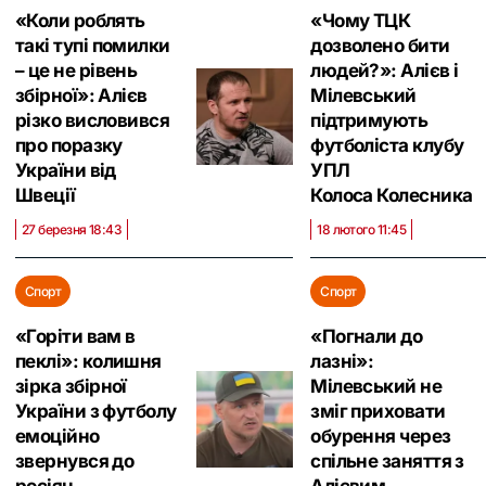
«Коли роблять
«Чому ТЦК
такі тупі помилки
дозволено бити
– це не рівень
людей?»: Алієв і
збірної»: Алієв
Мілевський
різко висловився
підтримують
про поразку
футболіста клубу
України від
УПЛ
Швеції
Колоса Колесника
27 березня 18:43
18 лютого 11:45
Спорт
Спорт
«Горіти вам в
«Погнали до
пеклі»: колишня
лазні»:
зірка збірної
Мілевський не
України з футболу
зміг приховати
емоційно
обурення через
звернувся до
спільне заняття з