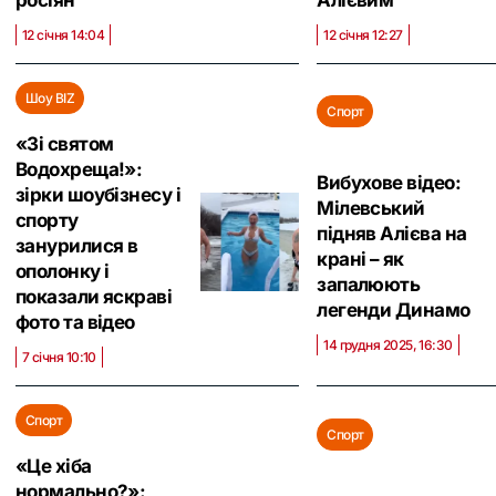
росіян
Алієвим
12 січня 14:04
12 січня 12:27
Шоу BIZ
Спорт
«Зі святом
Водохреща!»:
Вибухове відео:
зірки шоубізнесу і
Мілевський
спорту
підняв Алієва на
занурилися в
крані – як
ополонку і
запалюють
показали яскраві
легенди Динамо
фото та відео
14 грудня 2025, 16:30
7 січня 10:10
Спорт
Спорт
«Це хіба
нормально?»: