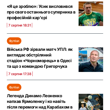
«Я це зроблю»: Усик висловився
про свого останнього суперника в
професійній кар'єрі
7 серпня 18:31
Футбол
Війська РФ зірвали матч УПЛ: як
виглядає обстріляний
стадіон «Чорноморець» в Одесі
та що з командою Григорчука
7 серпня 17:38
Футбол
Легенда Динамо Леоненко
напхав Ярмоленку і ко навіть
після перемоги над Карабахом в