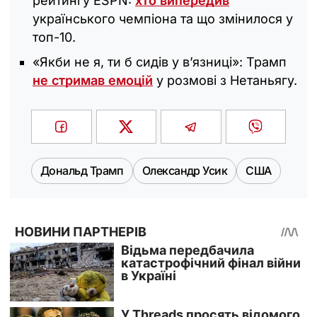
рейтингу ESPN:
хто випередив
українського чемпіона та що змінилося у
топ-10.
«Якби не я, ти б сидів у в’язниці‎»: Трамп
не стримав емоцій
у розмові з Нетаньягу.
Дональд Трамп
Олександр Усик
США