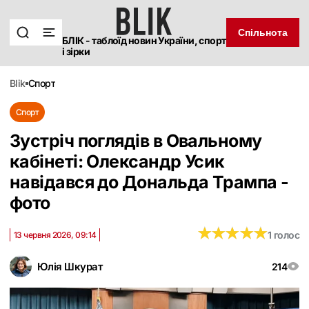
Спільнота
БЛІК - таблоїд новин України, спорт
і зірки
blik
спорт
Спорт
Зустріч поглядів в Овальному
кабінеті: Олександр Усик
навідався до Дональда Трампа -
фото
★
★
★
★
★
★
★
★
★
★
1 голос
13 червня 2026, 09:14
Юлія Шкурат
214