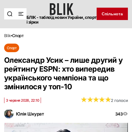
Спільнота
БЛІК - таблоїд новин України, спорт
і зірки
blik
спорт
Спорт
Олександр Усик – лише другий у
рейтингу ESPN: хто випередив
українського чемпіона та що
змінилося у топ-10
★
★
★
★
★
★
★
★
★
★
2 голоси
3 червня 2026, 22:10
Юлія Шкурат
343