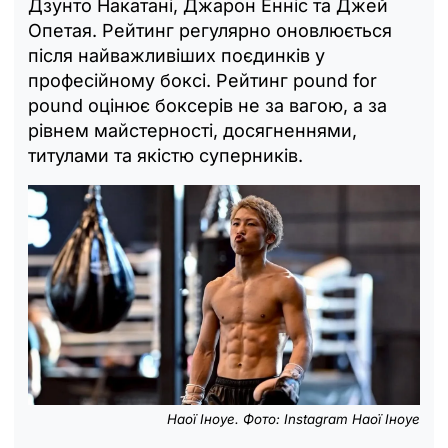
Дзунто Накатані, Джарон Енніс та Джей
Опетая. Рейтинг регулярно оновлюється
після найважливіших поєдинків у
професійному боксі. Рейтинг pound for
pound оцінює боксерів не за вагою, а за
рівнем майстерності, досягненнями,
титулами та якістю суперників.
Наої Іноуе. Фото: Instagram Наої Іноуе