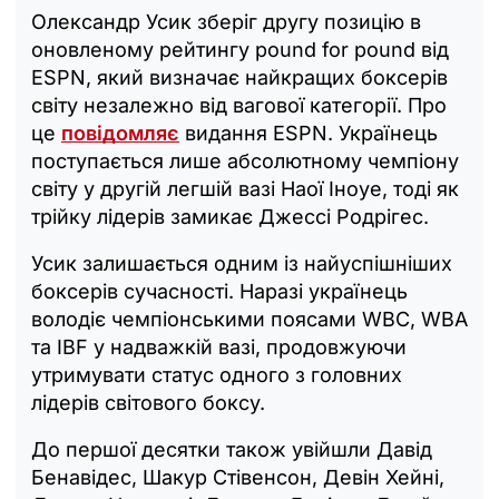
Олександр Усик зберіг другу позицію в
оновленому рейтингу pound for pound від
ESPN, який визначає найкращих боксерів
світу незалежно від вагової категорії. Про
це
повідомляє
видання ESPN. Українець
поступається лише абсолютному чемпіону
світу у другій легшій вазі Наої Іноуе, тоді як
трійку лідерів замикає Джессі Родрігес.
Усик залишається одним із найуспішніших
боксерів сучасності. Наразі українець
володіє чемпіонськими поясами WBC, WBA
та IBF у надважкій вазі, продовжуючи
утримувати статус одного з головних
лідерів світового боксу.
До першої десятки також увійшли Давід
Бенавідес, Шакур Стівенсон, Девін Хейні,