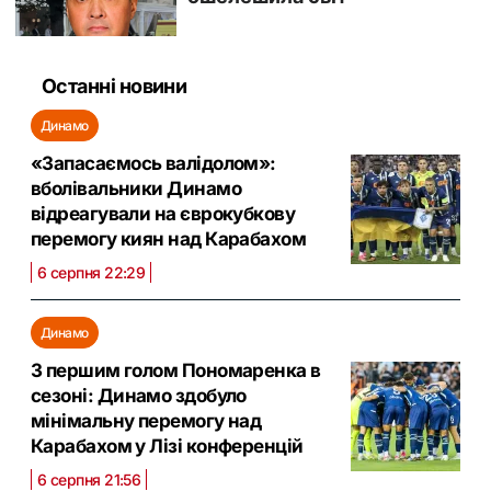
Останні новини
Динамо
«Запасаємось валідолом»:
вболівальники Динамо
відреагували на єврокубкову
перемогу киян над Карабахом
6 серпня 22:29
Динамо
З першим голом Пономаренка в
сезоні: Динамо здобуло
мінімальну перемогу над
Карабахом у Лізі конференцій
6 серпня 21:56