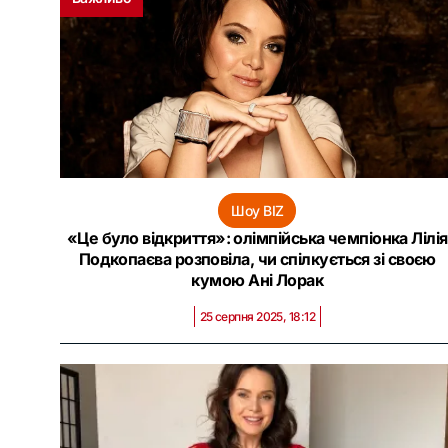
Шоу BIZ
«Це було відкриття»: олімпійська чемпіонка Лілія
Подкопаєва розповіла, чи спілкується зі своєю
кумою Ані Лорак
25 серпня 2025, 18:12