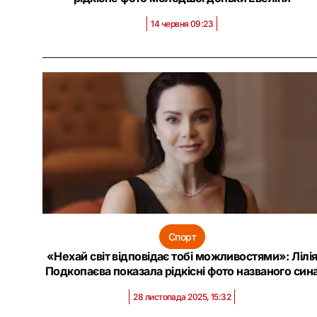
14 червня 09:23
Спорт
«Нехай світ відповідає тобі можливостями»: Лілі
Подкопаєва показала рідкісні фото названого син
28 листопада 2025, 15:32