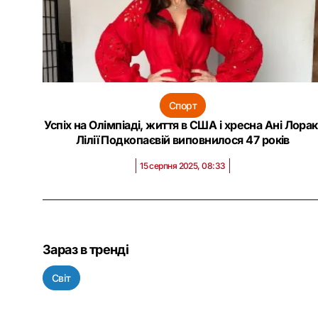
Спорт
Успіх на Олімпіаді, життя в США і хресна Ані Лорак
Лілії Подкопаєвій виповнилося 47 років
15 серпня 2025, 08:33
Зараз в тренді
Світ