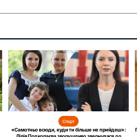
Спорт
«Самотньо всюди, куди ти більше не прийдеш»:
Лілія Подкопаєва зворушливо звернулася до