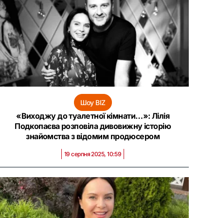
Шоу BIZ
«Виходжу до туалетної кімнати…»: Лілія
Подкопаєва розповіла дивовижну історію
знайомства з відомим продюсером
19 серпня 2025, 10:59