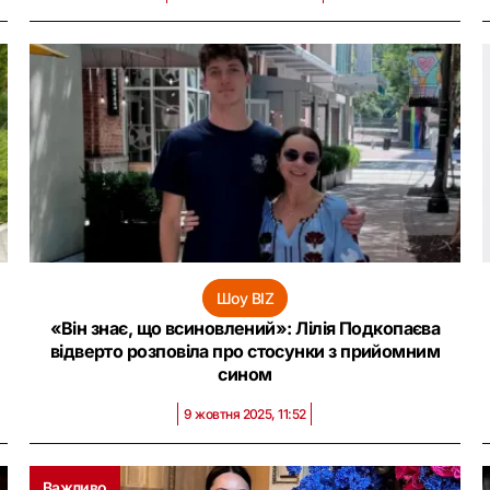
Шоу BIZ
«Він знає, що всиновлений»: Лілія Подкопаєва
відверто розповіла про стосунки з прийомним
сином
9 жовтня 2025, 11:52
Важливо