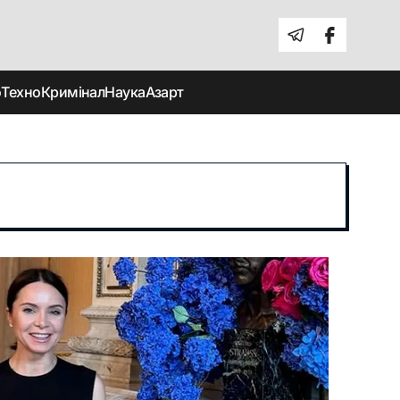
о
Техно
Кримінал
Наука
Азарт