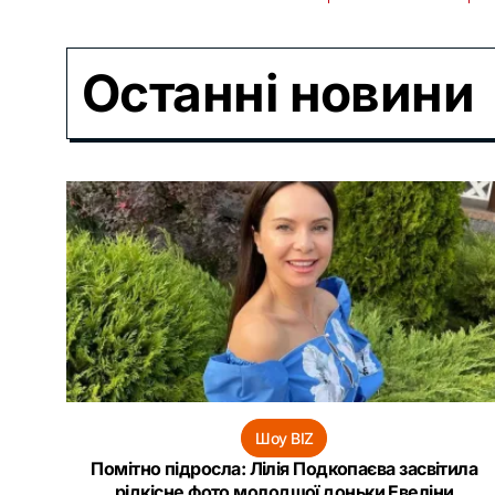
Останні новини
Шоу BIZ
Помітно підросла: Лілія Подкопаєва засвітила
рідкісне фото молодшої доньки Евеліни