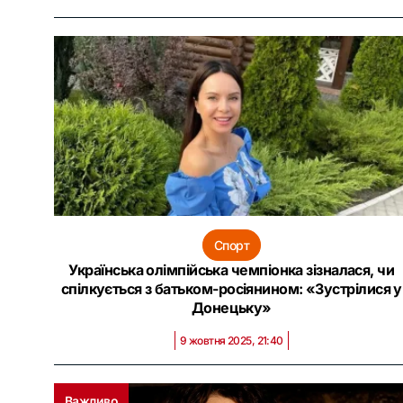
Спорт
Українська олімпійська чемпіонка зізналася, чи
спілкується з батьком-росіянином: «Зустрілися у
Донецьку‎»
9 жовтня 2025, 21:40
Важливо