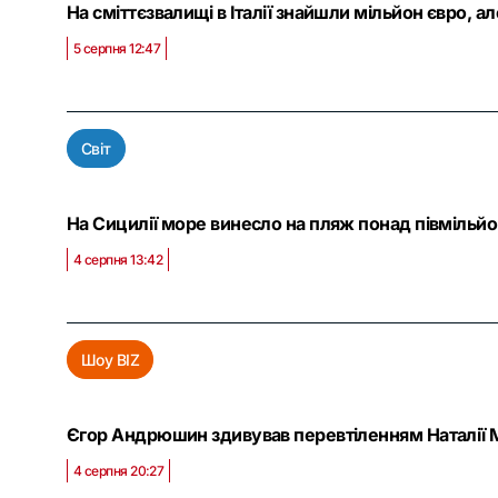
На сміттєзвалищі в Італії знайшли мільйон євро, а
5 серпня 12:47
Світ
На Сицилії море винесло на пляж понад півмільйон
4 серпня 13:42
Шоу BIZ
Єгор Андрюшин здивував перевтіленням Наталії Мо
4 серпня 20:27