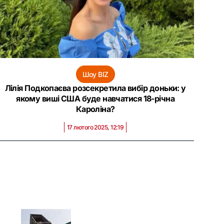
Шоу BIZ
Лілія Подкопаєва розсекретила вибір доньки: у
якому виші США буде навчатися 18-річна
Кароліна?
17 лютого 2025, 12:19