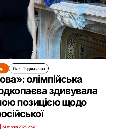
орт
Лілія Подкопаєва
ова»: олімпійська
одкопаєва здивувала
ною позицією щодо
російської
24 серпня 2025, 21:40