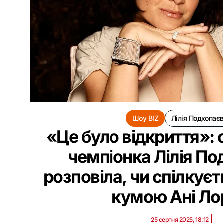
Шоу BIZ
Лілія Подкопає
«Це було відкриття»: 
чемпіонка Лілія По
розповіла, чи спілкуєт
кумою Ані Ло
25 серпня 2025, 18:12