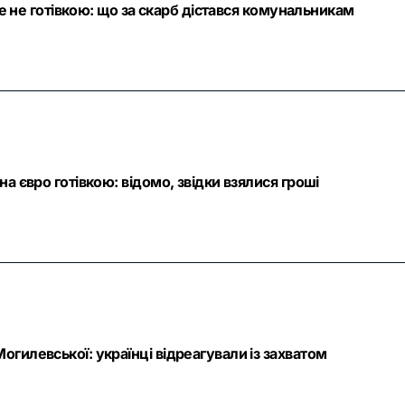
ле не готівкою: що за скарб дістався комунальникам
а євро готівкою: відомо, звідки взялися гроші
гилевської: українці відреагували із захватом