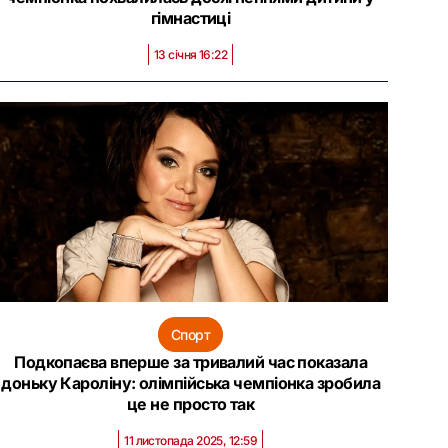
гімнастиці
13 січня 16:22
Спорт
Подкопаєва вперше за тривалий час показала
доньку Кароліну: олімпійська чемпіонка зробила
це не просто так
11 листопада 2025, 12:59