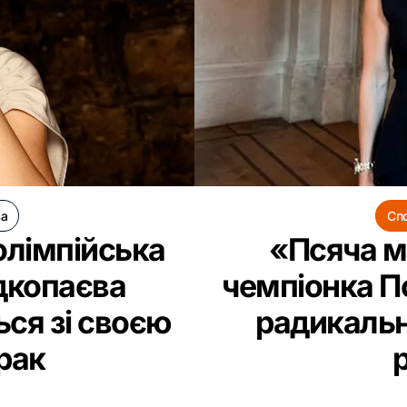
ва
Сп
олімпійська
«Псяча м
дкопаєва
чемпіонка П
ься зі своєю
радикаль
рак