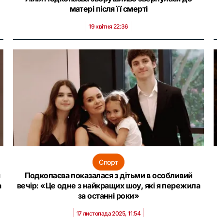
матері після її смерті
19 квітня 22:36
Спорт
я
Подкопаєва показалася з дітьми в особливий
а
вечір: «Це одне з найкращих шоу, які я пережила
за останні роки‎»
17 листопада 2025, 11:54