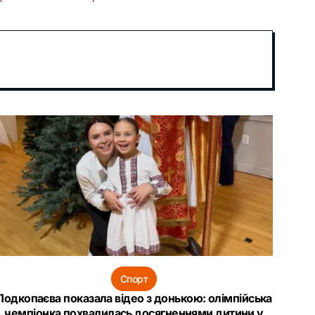
Спорт
Подкопаєва показала відео з донькою: олімпійська
чемпіонка похвалилась досягненнями дитини у