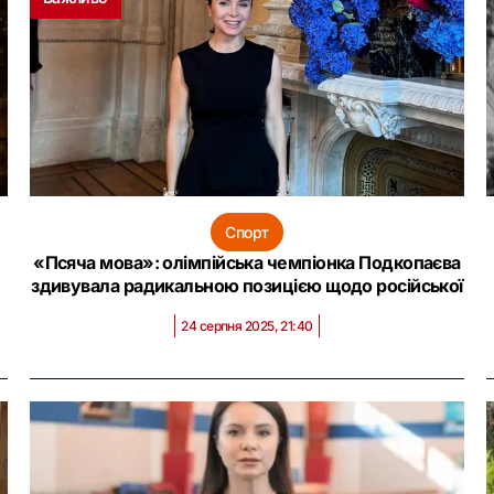
Спорт
«Псяча мова»: олімпійська чемпіонка Подкопаєва
здивувала радикальною позицією щодо російської
24 серпня 2025, 21:40