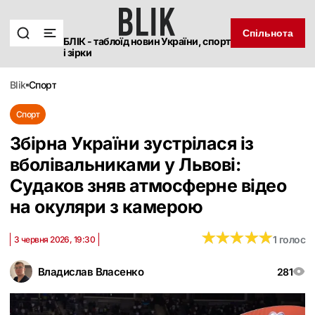
Спільнота
БЛІК - таблоїд новин України, спорт
і зірки
blik
спорт
Спорт
Збірна України зустрілася із
вболівальниками у Львові:
Судаков зняв атмосферне відео
на окуляри з камерою
★
★
★
★
★
★
★
★
★
★
1 голос
3 червня 2026, 19:30
Владислав Власенко
281