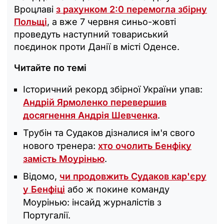
Вроцлаві
з рахунком 2:0 перемогла збірну
Польщі
, а вже 7 червня синьо-жовті
проведуть наступний товариський
поєдинок проти Данії в місті Оденсе.
Читайте по темі
Історичний рекорд збірної України упав:
Андрій Ярмоленко перевершив
досягнення Андрія Шевченка
.
Трубін та Судаков дізналися ім'я свого
нового тренера:
хто очолить Бенфіку
замість Моурінью
.
Відомо,
чи продовжить Судаков кар'єру
у Бенфіці
або ж покине команду
Моурінью: інсайд журналістів з
Португалії.