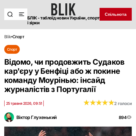
Спільнота
БЛІК - таблоїд новин України, спорт
і зірки
blik
спорт
Спорт
Відомо, чи продовжить Судаков
кар'єру у Бенфіці або ж покине
команду Моурінью: інсайд
журналістів з Португалії
★
★
★
★
★
★
★
★
★
★
2 голоси
25 травня 2026, 09:51
Віктор Глухенький
894