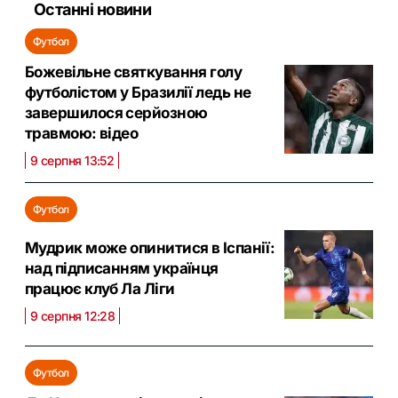
Останні новини
Футбол
Божевільне святкування голу
футболістом у Бразилії ледь не
завершилося серйозною
травмою: відео
9 серпня 13:52
Футбол
Мудрик може опинитися в Іспанії:
над підписанням українця
працює клуб Ла Ліги
9 серпня 12:28
Футбол