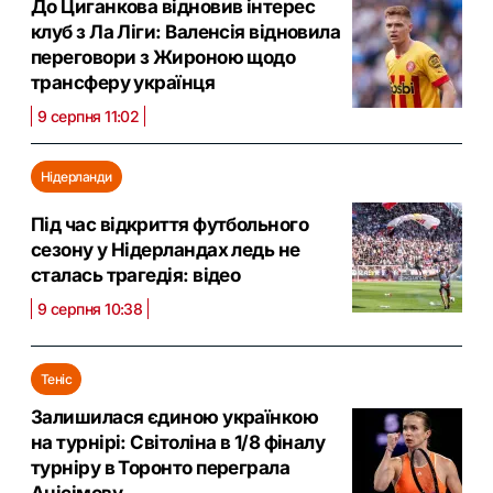
До Циганкова відновив інтерес
клуб з Ла Ліги: Валенсія відновила
переговори з Жироною щодо
трансферу українця
9 серпня 11:02
Нідерланди
Під час відкриття футбольного
сезону у Нідерландах ледь не
сталась трагедія: відео
9 серпня 10:38
Теніс
Залишилася єдиною українкою
на турнірі: Світоліна в 1/8 фіналу
турніру в Торонто переграла