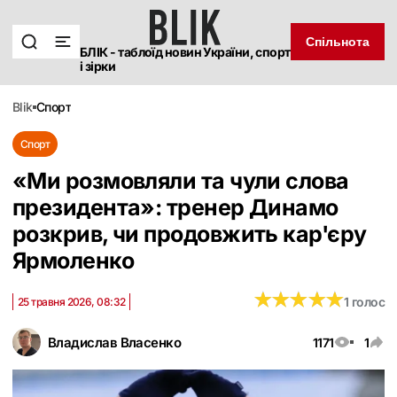
Спільнота
БЛІК - таблоїд новин України, спорт
і зірки
blik
спорт
Спорт
«Ми розмовляли та чули слова
президента»: тренер Динамо
розкрив, чи продовжить кар'єру
Ярмоленко
★
★
★
★
★
★
★
★
★
★
1 голос
25 травня 2026, 08:32
Владислав Власенко
1171
1