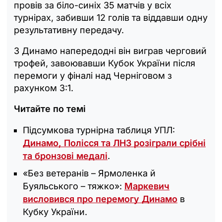
провів за біло-синіх 35 матчів у всіх
турнірах, забивши 12 голів та віддавши одну
результативну передачу.
З Динамо напередодні він виграв черговий
трофей, завоювавши Кубок України після
перемоги у фіналі над Черніговом з
рахунком 3:1.
Читайте по темі
Підсумкова турнірна таблиця УПЛ:
Динамо, Полісся та ЛНЗ розіграли срібні
та бронзові медалі
.
«Без ветеранів – Ярмоленка й
Буяльського – тяжко»:
Маркевич
висловився про перемогу Динамо
в
Кубку України.