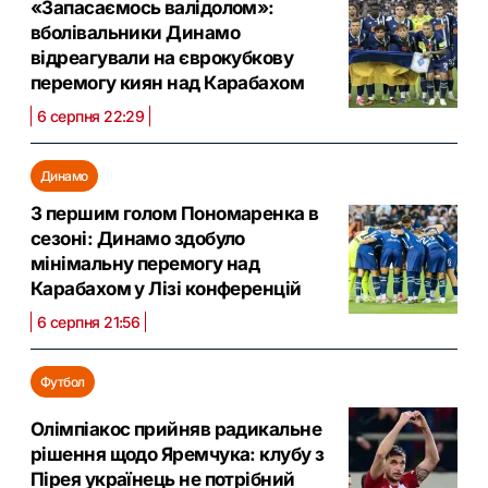
«Запасаємось валідолом»:
вболівальники Динамо
відреагували на єврокубкову
перемогу киян над Карабахом
6 серпня 22:29
Динамо
З першим голом Пономаренка в
сезоні: Динамо здобуло
мінімальну перемогу над
Карабахом у Лізі конференцій
6 серпня 21:56
Футбол
Олімпіакос прийняв радикальне
рішення щодо Яремчука: клубу з
Пірея українець не потрібний