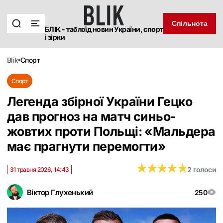
Спільнота
БЛІК - таблоїд новин України, спорт
і зірки
blik
спорт
Спорт
Легенда збірної України Гецко
дав прогноз на матч синьо-
жовтих проти Польщі: «Мальдера
має прагнути перемогти»
★
★
★
★
★
★
★
★
★
★
2 голоси
31 травня 2026, 14:43
Віктор Глухенький
250