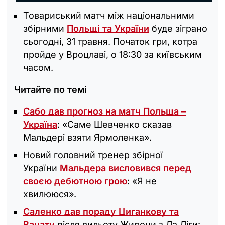
Товариський матч між національними
збірними
Польщі та України
буде зіграно
сьогодні, 31 травня. Початок гри, котра
пройде у Вроцлаві, о 18:30 за київським
часом.
Читайте по темі
Сабо дав прогноз на матч Польща –
Україна
: «Саме Шевченко сказав
Мальдері взяти Ярмоленка».
Новий головний тренер збірної
України
Мальдера висловився перед
своєю дебютною грою
: «Я не
хвилююся».
Саленко дав пораду Циганкову та
Ванату
після вильоту Жирони з Ла Ліги: