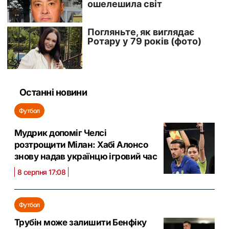
Останні новини
Футбол
Мудрик допоміг Челсі
розтрощити Мілан: Хабі Алонсо
знову надав українцю ігровий час
8 серпня 17:08
Футбол
Трубін може залишити Бенфіку