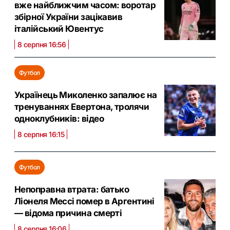
вже найближчим часом: воротар
збірної України зацікавив
італійський Ювентус
8 серпня 16:56
Футбол
Українець Миколенко запалює на
тренуваннях Евертона, тролячи
одноклубників: відео
8 серпня 16:15
Футбол
Непоправна втрата: батько
Ліонеля Мессі помер в Аргентині
— відома причина смерті
8 серпня 16:06