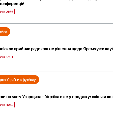
 конференцій
рпня 21:56
тбол
мпіакос прийняв радикальне рішення щодо Яремчука: клубу
рпня 17:31
ірна України з футболу
ки на матч Угорщина – Україна вже у продажу: скільки к
рпня 16:52