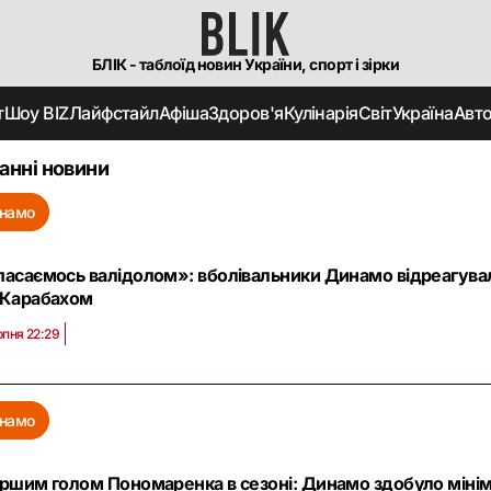
БЛІК - таблоїд новин України, спорт і зірки
т
Шоу BIZ
Лайфстайл
Афіша
Здоров'я
Кулінарія
Світ
Україна
Авт
анні новини
намо
пасаємось валідолом»: вболівальники Динамо відреагува
 Карабахом
рпня 22:29
намо
ершим голом Пономаренка в сезоні: Динамо здобуло міні