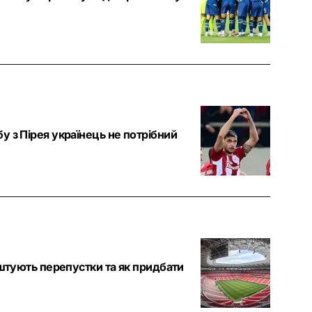
 з Пірея українець не потрібний
оштують перепустки та як придбати