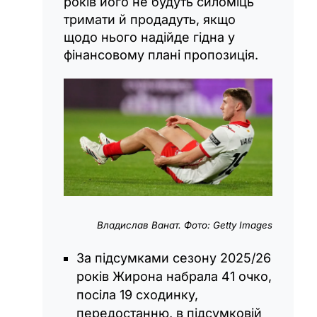
років його не будуть силоміць
тримати й продадуть, якщо
щодо нього надійде гідна у
фінансовому плані пропозиція.
Владислав Ванат. Фото: Getty Images
За підсумками сезону 2025/26
років Жирона набрала 41 очко,
посіла 19 сходинку,
передостанню, в підсумковій