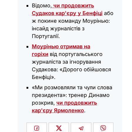
Відомо,
чи продовжить
Судаков кар'єру у Бенфіці
або
ж покине команду Моурінью:
інсайд журналістів з
Португалії.
Моурінью отримав на
горіхи
від португальського
журналіста за ігнорування
Судакова: «Дорого обійшовся
Бенфіці».
«Ми розмовляли та чули слова
президента»: тренер Динамо
розкрив,
чи продовжить
кар'єру Ярмоленко
.