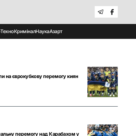
о
Техно
Кримінал
Наука
Азарт
ли на єврокубкову перемогу киян
мальну перемогу над Карабахом у