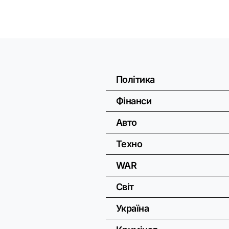
Політика
Фінанси
Авто
Техно
WAR
Світ
Україна