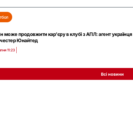
тбол
н може продовжити кар'єру в клубі з АПЛ: агент українця
честер Юнайтед
рпня 11:23
Всі новини