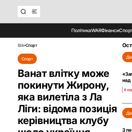
Політика
WAR
Фінанси
Спор
Ост
blik
спорт
Ди
Спорт
Ванат влітку може
«За
над
покинути Жирону,
6 се
яка вилетіла з Ла
Ліги: відома позиція
Ди
керівництва клубу
З п