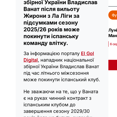
збірної України Владислав
Ванат після вильоту
Жирони з Ла Ліги за
Фу
підсумками сезону
2025/26 років може
Луні
Ман
покинути іспанську
команду влітку.
6 се
За інформацією порталу
El Gol
Digital
, нападник національної
збірної України Владислав Ванат
під час літнього міжсезоння
може покинути іспанський клуб.
Не зважаючи на те, що у Ваната
є на руках чинний контракт з
іспанським клубом до
завершення сезону 2029/30