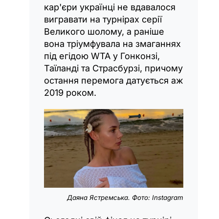
кар'єри українці не вдавалося
вигравати на турнірах серії
Великого шолому, а раніше
вона тріумфувала на змаганнях
під егідою WTA у Гонконзі,
Таїланді та Страсбурзі, причому
остання перемога датується аж
2019 роком.
Даяна Ястремська. Фото: Instagram