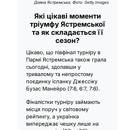
Даяна Ястремська. Фото: Getty Images
Які цікаві моменти
тріумфу Ястремської
та як складається її
сезон?
Цікаво, що півфінал турніру в
Пармі Ястремська також грала
сьогодні, здолавши у
тривалому та непростому
поєдинку іспанку Джессіку
Бузас Манейро (7:6, 6:7, 7:6).
Фіналістки турніру займають
місця поруч у світовому
рейтингу, а українка
випереджає чешку лише на