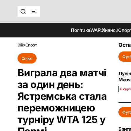
Політика
WAR
Фінанси
Спор
Оста
blik
спорт
Фут
Спорт
Виграла два матчі
Лунін
Манч
за один день:
6 серп
Ястремська стала
переможницею
Фут
турніру WTA 125 у
Брита