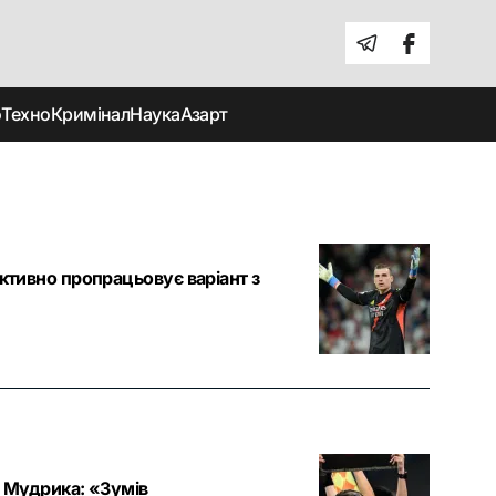
о
Техно
Кримінал
Наука
Азарт
активно пропрацьовує варіант з
і Мудрика: «Зумів