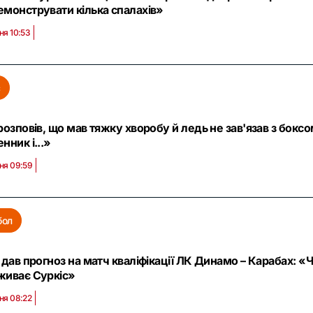
монструвати кілька спалахів»
ня 10:53
с
розповів, що мав тяжку хворобу й ледь не зав'язав з боксо
нник і...»
ня 09:59
бол
 дав прогноз на матч кваліфікації ЛК Динамо – Карабах: «
живає Суркіс»
ня 08:22