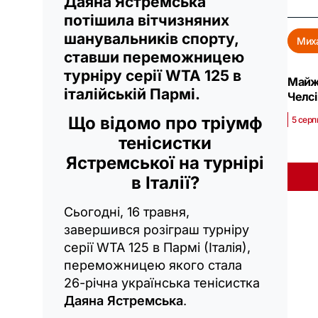
Даяна Ястремська
потішила вітчизняних
шанувальників спорту,
Мих
ставши переможницею
турніру серії WTA 125 в
Майже
італійській Пармі.
Челсі
Що відомо про тріумф
5 серп
тенісистки
Ястремської на турнірі
в Італії?
Сьогодні, 16 травня,
завершився розіграш турніру
серії WTA 125 в Пармі (Італія),
переможницею якого стала
26-річна українська тенісистка
Даяна Ястремська
.