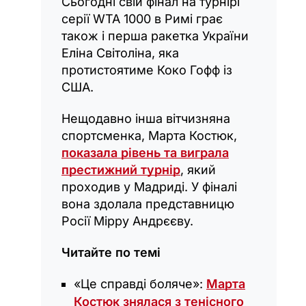
Сьогодні свій фінал на турнірі
серії WTA 1000 в Римі грає
також і перша ракетка України
Еліна Світоліна, яка
протистоятиме Коко Гофф із
США.
Нещодавно інша вітчизняна
спортсменка, Марта Костюк,
показала рівень та виграла
престижний турнір
, який
проходив у Мадриді. У фіналі
вона здолала представницю
Росії Мірру Андрєєву.
Читайте по темі
«Це справді боляче»:
Марта
Костюк знялася з тенісного