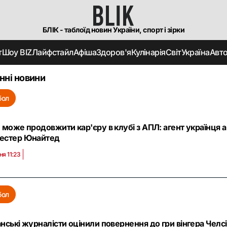
БЛІК - таблоїд новин України, спорт і зірки
т
Шоу BIZ
Лайфстайл
Афіша
Здоров'я
Кулінарія
Світ
Україна
Авт
нні новини
бол
 може продовжити кар'єру в клубі з АПЛ: агент українця 
естер Юнайтед
ня 11:23
бол
нські журналісти оцінили повернення до гри вінгера Челс