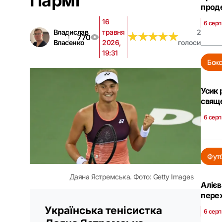
Пармі
проде
16
6 серп
Владислав
травня
2
★
★
★
★
★
★
★
★
★
★
770
Власенко
2026,
голоси
19:31
Бок
Усик 
свяще
6 серп
Фут
Даяна Ястремська. Фото: Getty Images
Алієв
пере
Українська тенісистка
6 серп