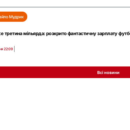
айло Мудрик
 третина мільярда: розкрито фантастичну зарплату футбо
ня 22:09
Всі новини