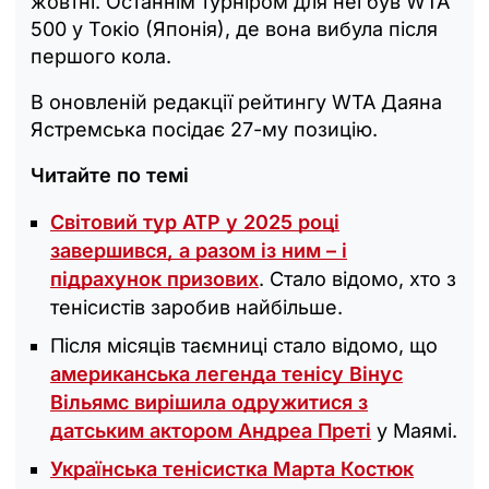
жовтні. Останнім турніром для неї був WTA
500 у Токіо (Японія), де вона вибула після
першого кола.
В оновленій редакції рейтингу WTA Даяна
Ястремська посідає 27-му позицію.
Читайте по темі
Світовий тур ATP у 2025 році
завершився, а разом із ним – і
підрахунок призових
. Стало відомо, хто з
тенісистів заробив найбільше.
Після місяців таємниці стало відомо, що
американська легенда тенісу Вінус
Вільямс вирішила одружитися з
датським актором Андреа Преті
у Маямі.
Українська тенісистка Марта Костюк