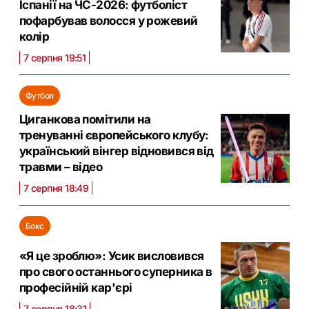
Іспанії на ЧС-2026: футболіст
пофарбував волосся у рожевий
колір
7 серпня 19:51
Футбол
Циганкова помітили на
тренуванні європейського клубу:
український вінгер відновився від
травми – відео
7 серпня 18:49
Бокс
«Я це зроблю»: Усик висловився
про свого останнього суперника в
професійній кар'єрі
7 серпня 18:31