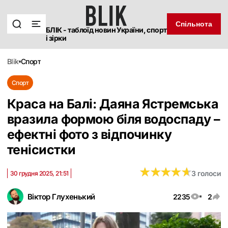
Спільнота
БЛІК - таблоїд новин України, спорт
і зірки
blik
спорт
Спорт
Краса на Балі: Даяна Ястремська
вразила формою біля водоспаду –
ефектні фото з відпочинку
тенісистки
★
★
★
★
★
★
★
★
★
★
3 голоси
30 грудня 2025, 21:51
Віктор Глухенький
2235
2