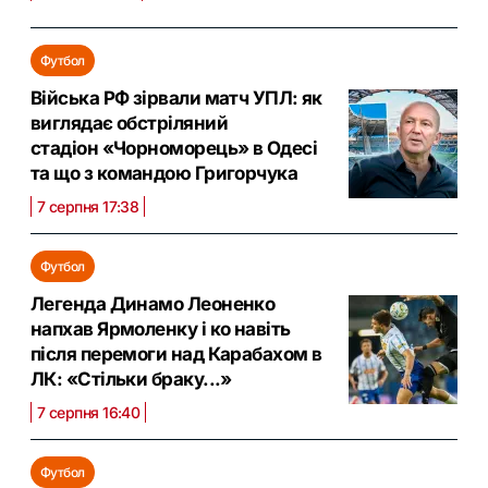
Футбол
Війська РФ зірвали матч УПЛ: як
виглядає обстріляний
стадіон «Чорноморець» в Одесі
та що з командою Григорчука
7 серпня 17:38
Футбол
Легенда Динамо Леоненко
напхав Ярмоленку і ко навіть
після перемоги над Карабахом в
ЛК: «Стільки браку...»
7 серпня 16:40
Футбол