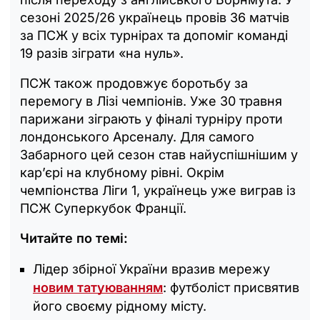
сезоні 2025/26 українець провів 36 матчів
за ПСЖ у всіх турнірах та допоміг команді
19 разів зіграти «на нуль».
ПСЖ також продовжує боротьбу за
перемогу в Лізі чемпіонів. Уже 30 травня
парижани зіграють у фіналі турніру проти
лондонського Арсеналу. Для самого
Забарного цей сезон став найуспішнішим у
кар’єрі на клубному рівні. Окрім
чемпіонства Ліги 1, українець уже виграв із
ПСЖ Суперкубок Франції.
Читайте по темі:
Лідер збірної України вразив мережу
новим татуюванням
: футболіст присвятив
його своєму рідному місту.