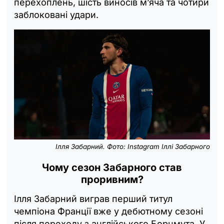
перехоплень, шість виносів м’яча та чотири
заблоковані удари.
Ілля Забарний. Фото: Instagram Іллі Забарного
Чому сезон Забарного став
проривним?
Ілля Забарний виграв перший титул
чемпіона Франції вже у дебютному сезоні
після переходу з англійського Борнмута. У