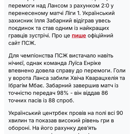
перемоги над Лансом з рахунком 2:0 у
перенесеному матчі Ліги 1. Український
захисник Ілля Забарний відіграв увесь
поєдинок та став одним із найкращих
гравців зустрічі. Про це
пише
офіційний
сайт ПСЖ.
Для чемпіонства ПСЖ вистачало навіть
нічиєї, однак команда Луїса Енріке
впевнено довела справу до перемоги. Голи
у ворота Ланса забили Хвіча Кварацхелія та
Ібрагім Мбає. Забарний завершив матч із
точністю передач 98% - він віддав 86
точних пасів із 88 спроб.
Український центрбек провів на полі всі 90
хвилин та показав високий рівень гри в
обороні. На його рахунку дев’ять