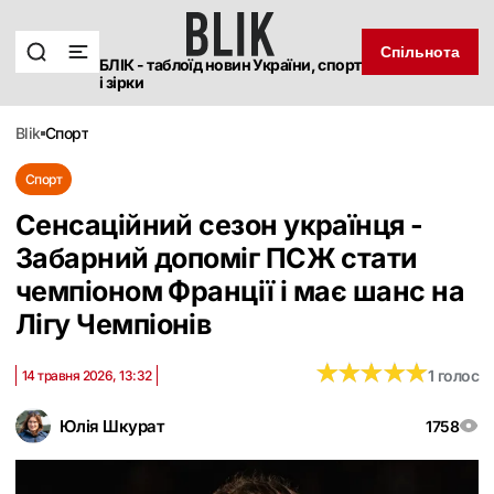
Спільнота
БЛІК - таблоїд новин України, спорт
і зірки
blik
спорт
Спорт
Сенсаційний сезон українця -
Забарний допоміг ПСЖ стати
чемпіоном Франції і має шанс на
Лігу Чемпіонів
★
★
★
★
★
★
★
★
★
★
1 голос
14 травня 2026, 13:32
Юлія Шкурат
1758