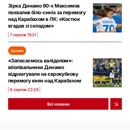
Зірка Динамо 90-х Максимов
похвалив біло-синіх за перемогу
над Карабахом в ЛК: «Костюк
вгадав зі складом»
7 серпня 15:31
Динамо
«Запасаємось валідолом»:
вболівальники Динамо
відреагували на єврокубкову
перемогу киян над Карабахом
6 серпня 22:29
Всі новини