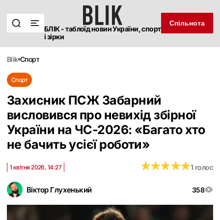
Спільнота
БЛІК - таблоїд новин України, спорт
і зірки
blik
спорт
Спорт
Захисник ПСЖ Забарний
висловився про невихід збірної
України на ЧС-2026: «Багато хто
не бачить усієї роботи»
★
★
★
★
★
★
★
★
★
★
1 голос
1 квітня 2026, 14:27
Віктор Глухенький
358