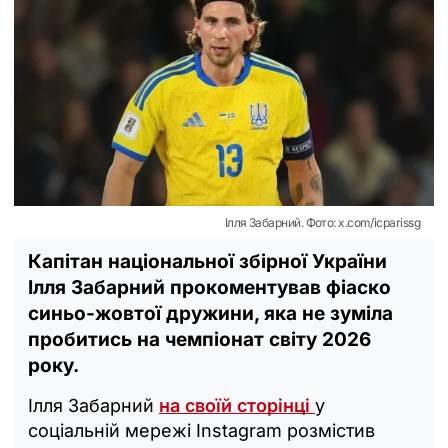
Ілля Забарний. Фото: x.com/icparissg
Капітан національної збірної України
Ілля Забарний прокоментував фіаско
синьо-жовтої дружини, яка не зуміла
пробитись на чемпіонат світу 2026
року.
Ілля Забарний
на своїй сторінці
у
соціальній мережі Instagram розмістив