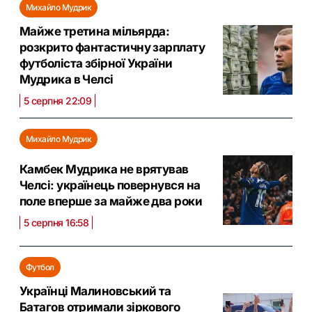
Михайло Мудрик
Майже третина мільярда:
розкрито фантастичну зарплату
футболіста збірної України
Мудрика в Челсі
5 серпня 22:09
Михайло Мудрик
Камбек Мудрика не врятував
Челсі: українець повернувся на
поле вперше за майже два роки
5 серпня 16:58
Футбол
Українці Малиновський та
Батагов отримали зіркового