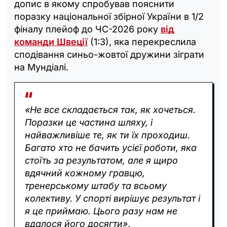
допис в якому спробував пояснити
поразку національної збірної України в 1/2
фіналу плейоф до ЧС-2026 року
від
команди Швеції
(1:3), яка перекреслила
сподівання синьо-жовтої дружини зіграти
на Мундіалі.
«Не все складається так, як хочеться.
Поразки це частина шляху, і
найважливіше те, як ти їх проходиш.
Багато хто не бачить усієї роботи, яка
стоїть за результатом, але я щиро
вдячний кожному гравцю,
тренерському штабу та всьому
колективу. У спорті вирішує результат і
я це приймаю. Цього разу нам не
вдалося його досягти».