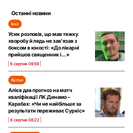
Останні новини
Бокс
Усик розповів, що мав тяжку
хворобу й ледь не зав'язав з
боксом в юності: «До лікарні
прийшов священник і...»
6 серпня 09:59
Футбол
Алієв дав прогноз на матч
кваліфікації ЛК Динамо –
Карабах: «Чи не найбільше за
результати переживає Суркіс»
6 серпня 08:22