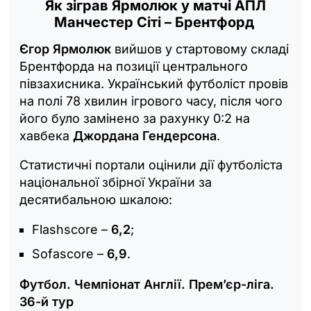
Як зіграв Ярмолюк у матчі АПЛ
Манчестер Сіті – Брентфорд
Єгор Ярмолюк
вийшов у стартовому складі
Брентфорда на позиції центрального
півзахисника. Український футболіст провів
на полі 78 хвилин ігрового часу, після чого
його було замінено за рахунку 0:2 на
хавбека
Джордана Гендерсона
.
Статистичні портали оцінили дії футболіста
національної збірної України за
десятибальною шкалою:
Flashscore –
6,2
;
Sofascore –
6,9
.
Футбол. Чемпіонат Англії. Прем’єр-ліга.
36-й тур