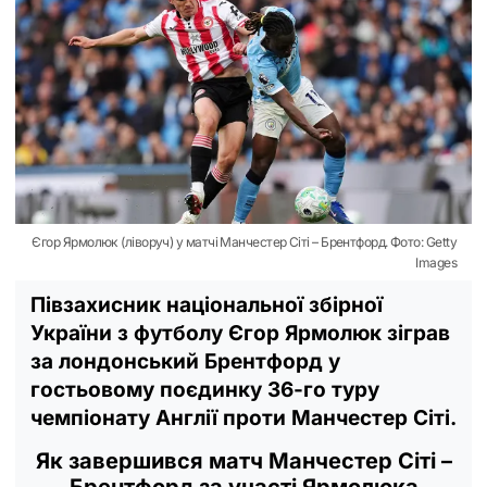
Єгор Ярмолюк (ліворуч) у матчі Манчестер Сіті – Брентфорд. Фото: Getty
Images
Півзахисник національної збірної
України з футболу Єгор Ярмолюк зіграв
за лондонський Брентфорд у
гостьовому поєдинку 36-го туру
чемпіонату Англії проти Манчестер Сіті.
Як завершився матч Манчестер Сіті –
Брентфорд за участі Ярмолюка