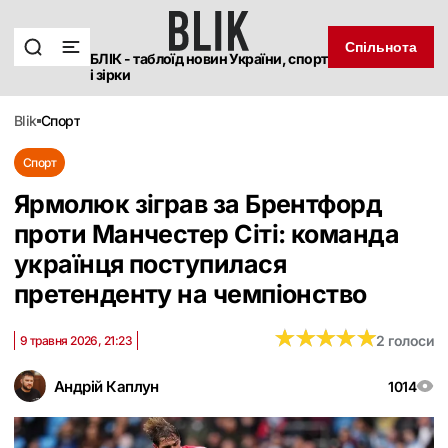
Спільнота
БЛІК - таблоїд новин України, спорт
і зірки
blik
спорт
Спорт
Ярмолюк зіграв за Брентфорд
проти Манчестер Сіті: команда
українця поступилася
претенденту на чемпіонство
★
★
★
★
★
★
★
★
★
★
2 голоси
9 травня 2026, 21:23
Андрій Каплун
1014