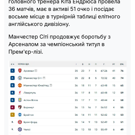
головного тренера Кіта Ендрюса провела
36 матчів, має в активі 51 очко і посідає
восьме місце в турнірній таблиці елітного
англійського дивізіону.
Манчестер Сіті продовжує боротьбу з
Арсеналом за чемпіонський титул в
Прем'єр-лізі.