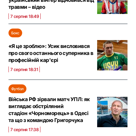
український вінгер відновився від
травми – відео
7 серпня 18:49
Бокс
«Я це зроблю»: Усик висловився
про свого останнього суперника в
професійній кар'єрі
7 серпня 18:31
Футбол
Війська РФ зірвали матч УПЛ: як
виглядає обстріляний
стадіон «Чорноморець» в Одесі
та що з командою Григорчука
7 серпня 17:38