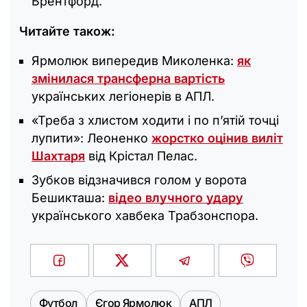
Брентфорд.
Читайте також:
Ярмолюк випередив Миколенка:
як
змінилася трансферна вартість
українських легіонерів в АПЛ.
«Треба з хлистом ходити і по п’ятій точці
лупити»: Леоненко
жорстко оцінив виліт
Шахтаря
від Крістал Пелас.
Зубков відзначився голом у ворота
Бешикташа:
відео влучного удару
українського хавбека Трабзонспора.
Футбол
Єгор Ярмолюк
АПЛ