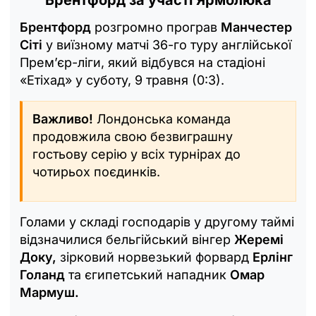
Брентфорд
розгромно програв
Манчестер
Сіті
у виїзному матчі 36-го туру англійської
Прем’єр-ліги, який відбувся на стадіоні
«Етіхад» у суботу, 9 травня (0:3).
Важливо!
Лондонська команда
продовжила свою безвиграшну
гостьову серію у всіх турнірах до
чотирьох поєдинків.
Голами у складі господарів у другому таймі
відзначилися бельгійський вінгер
Жеремі
Доку,
зірковий норвезький форвард
Ерлінг
Голанд
та єгипетський нападник
Омар
Мармуш.