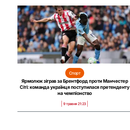
Спорт
Ярмолюк зіграв за Брентфорд проти Манчестер
Сіті: команда українця поступилася претенденту
на чемпіонство
9 травня 21:23