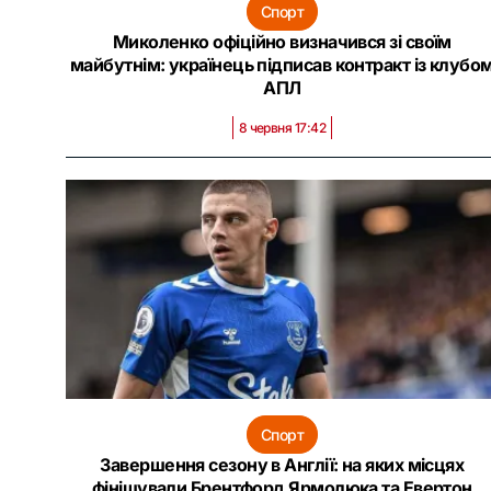
Спорт
Миколенко офіційно визначився зі своїм
майбутнім: українець підписав контракт із клубо
АПЛ
8 червня 17:42
Спорт
Завершення сезону в Англії: на яких місцях
фінішували Брентфорд Ярмолюка та Евертон