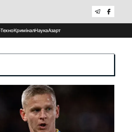
о
Техно
Кримінал
Наука
Азарт