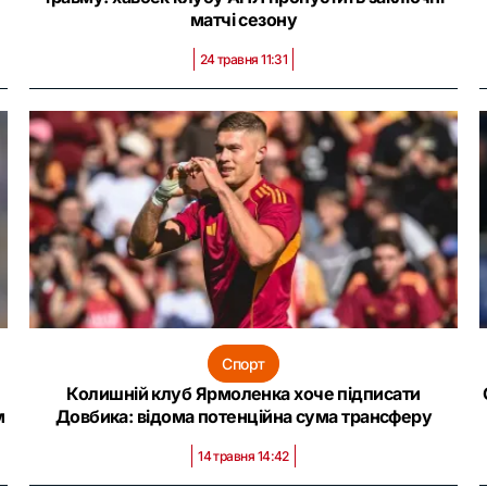
матчі сезону
24 травня 11:31
Спорт
Колишній клуб Ярмоленка хоче підписати
м
Довбика: відома потенційна сума трансферу
14 травня 14:42