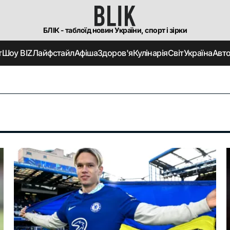
БЛІК - таблоїд новин України, спорт і зірки
т
Шоу BIZ
Лайфстайл
Афіша
Здоров'я
Кулінарія
Світ
Україна
Авт