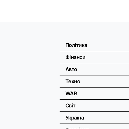
Політика
Фінанси
Авто
Техно
WAR
Світ
Україна