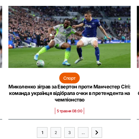
Спорт
Миколенко зіграв за Евертон проти Манчестер Сіті:
команда українця відібрала очки в претендента на
чемпіонство
5 травня 08:00
1
2
3
...