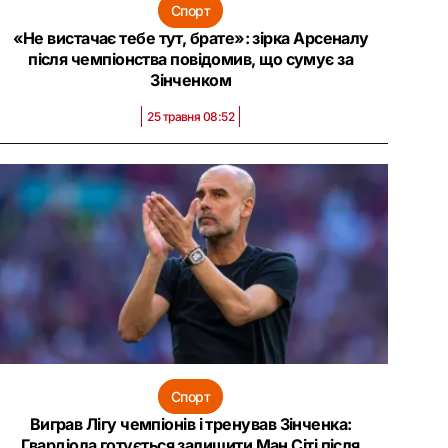
Спорт
«Не вистачає тебе тут, брате»: зірка Арсеналу
після чемпіонства повідомив, що сумує за
Зінченком
25 травня 08:52
Спорт
Виграв Лігу чемпіонів і тренував Зінченка:
Гвардіола готується залишити Ман Сіті після