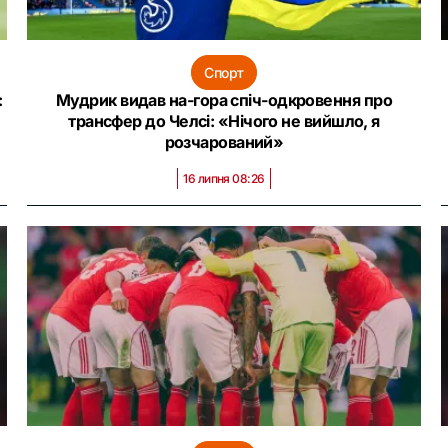
Спорт
:
Мудрик видав на-гора спіч-одкровення про
трансфер до Челсі: «Нічого не вийшло, я
розчарований»
16 липня 08:26