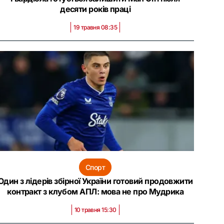
десяти років праці
19 травня 08:35
Спорт
Один з лідерів збірної України готовий продовжити
контракт з клубом АПЛ: мова не про Мудрика
10 травня 15:30