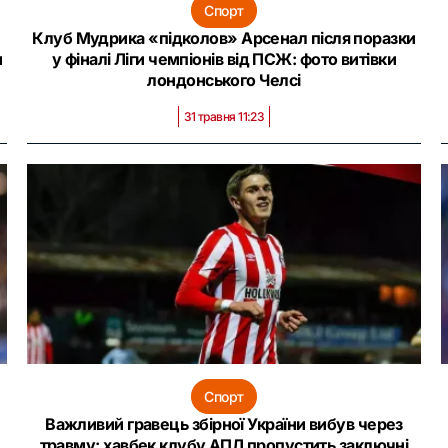
Спорт
Клуб Мудрика «підколов» Арсенал після поразки
м
у фіналі Ліги чемпіонів від ПСЖ: фото витівки
лондонського Челсі
31 травня 11:23
Спорт
Важливий гравець збірної України вибув через
травму: хавбек клубу АПЛ пропустить заключні