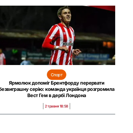
Спорт
Ярмолюк допоміг Брентфорду перервати
безвиграшну серію: команда українця розгромила
Вест Гем в дербі Лондона
2 травня 18:58