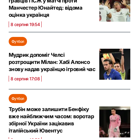
гравців ПСЖ у матчі проти
Манчестер Юнайтед: відома
оцінка українця
8 серпня 19:54
Футбол
Мудрик допоміг Челсі
розтрощити Мілан: Хабі Алонсо
знову надав українцю ігровий час
8 серпня 17:08
Футбол
Трубін може залишити Бенфіку
вже найближчим часом: воротар
збірної України зацікавив
італійський Ювентус