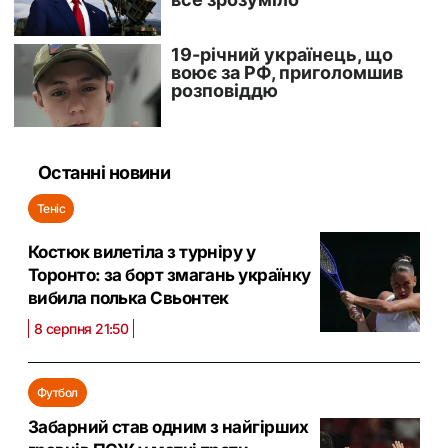
Останні новини
Теніс
Костюк вилетіла з турніру у
Торонто: за борт змагань українку
вибила полька Свьонтек
8 серпня 21:50
Футбол
Забарний став одним з найгірших