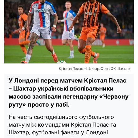
Крістал Пелас – Шахтар. Фото: ФК Шахтар
У Лондоні перед матчем Крістал Пелас
– Шахтар українські вболівальники
масово заспівали легендарну «Червону
руту» просто у пабі.
На честь сьогоднішнього футбольного
матчу між командами Крістал Пелас та
Шахтар, футбольні фанати у Лондоні