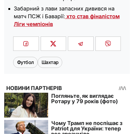
Забарний з лави запасних дивився на
матч ПСЖ і Баварії:
хто став фіналістом
Ліги чемпіонів
Футбол
Шахтар