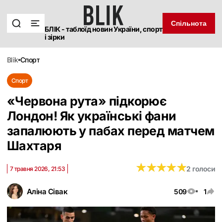
Спільнота
БЛІК - таблоїд новин України, спорт
і зірки
blik
спорт
Спорт
«Червона рута» підкорює
Лондон! Як українські фани
запалюють у пабах перед матчем
Шахтаря
★
★
★
★
★
★
★
★
★
★
2 голоси
7 травня 2026, 21:53
Аліна Сівак
509
1