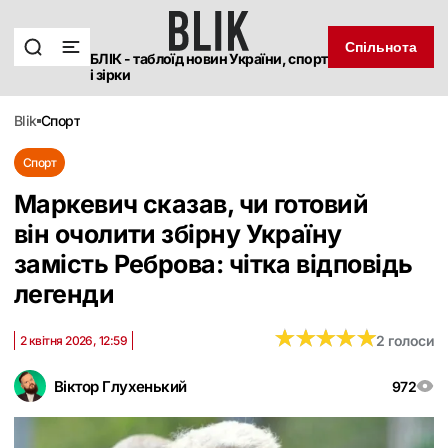
Спільнота
БЛІК - таблоїд новин України, спорт
і зірки
blik
спорт
Спорт
Маркевич сказав, чи готовий
він очолити збірну Україну
замість Реброва: чітка відповідь
легенди
★
★
★
★
★
★
★
★
★
★
2 голоси
2 квітня 2026, 12:59
Віктор Глухенький
972