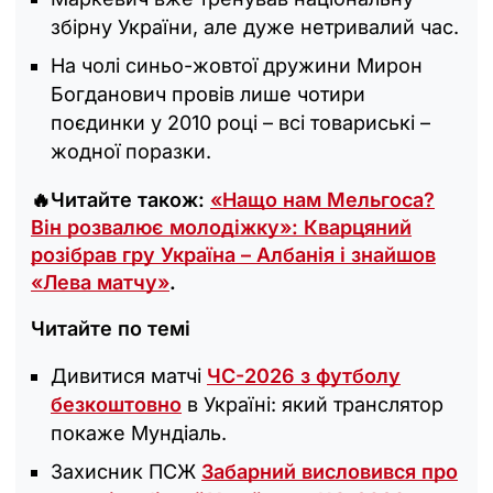
збірну України, але дуже нетривалий час.
На чолі синьо-жовтої дружини Мирон
Богданович провів лише чотири
поєдинки у 2010 році – всі товариські –
жодної поразки.
🔥Читайте також:
«Нащо нам Мельгоса?
Він розвалює молодіжку»: Кварцяний
розібрав гру Україна – Албанія і знайшов
«Лева матчу»
.
Читайте по темі
Дивитися матчі
ЧС-2026 з футболу
безкоштовно
в Україні: який транслятор
покаже Мундіаль.
Захисник ПСЖ
Забарний висловився про